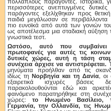
πολλαπλούς παράγοντες. Ιστορικά, για
περισσότερες ανεπτυγμένες δυτικές 
παράγοντες εξελίχθηκαν προς θετική
παιδιά μεγάλωσαν σε περιβάλλοντα 
πιο ευνοϊκά από αυτά των γονιών του
ως αποτέλεσμα μια σταδιακή αύξηση 
γνωστικά τεστ.
Ωστόσο, αυτό που συμβαίνει 
πρωτοφανές για αυτές τις κοινωνί
δυτικές χώρες, αυτή η τάση στα
συνέχεια άρχισε να αντιστρέφεται.
Τ
μηνύματα προήλθαν από τις σκανδι
ιδίως τη
Νορβηγία και τη Δανία
, οι
εξαιρετικά ισχυρές βάσεις δ
παρακολουθούνται εδώ και αρκετές
φαινόμενο παρατηρήθηκε στη συνέχε
χώρες:
το Ηνωμένο Βασίλειο, 
Γερμανία, την Ολλανδία, τις Ηνωμέ