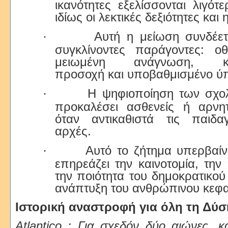
ικανότητες εξελίσσονται λιγότ
ιδίως οι λεκτικές δεξιότητες και
Αυτή η μείωση συνδέετ
·
συγκλίνοντες παράγοντες: ο
μειωμένη ανάγνωση, κατ
προσοχή και υποβαθμισμένο ύ
Η ψηφιοποίηση των σχολ
·
προκαλέσει ασθενείς ή αρνητ
όταν αντικαθιστά τις παιδα
αρχές.
Αυτό το ζήτημα υπερβαίνε
·
επηρεάζει την καινοτομία, την
την ποιότητα του δημοκρατικού
ανάπτυξη του ανθρώπινου κεφα
I
στορική αναστροφή για όλη τη Δύσ
Atlantico : Για σχεδόν δύο αιώνες, κ