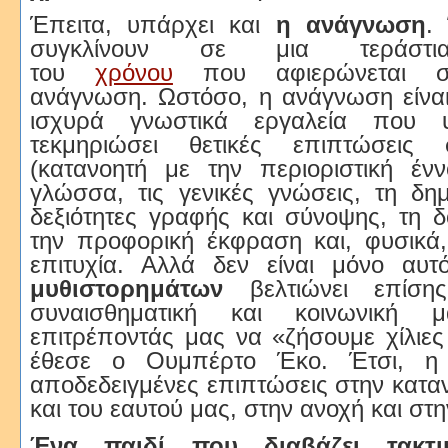
Έπειτα, υπάρχει και
η ανάγνωση
.
συγκλίνουν σε μια τεράστι
του
χρόνου
που αφιερώνεται στ
ανάγνωση. Ωστόσο, η ανάγνωση είναι
ισχυρά γνωστικά εργαλεία που 
τεκμηριώσει θετικές επιπτώσεις
(κατανοητή με την περιοριστική ένν
γλώσσα, τις γενικές γνώσεις, τη δημι
δεξιότητες γραφής και σύνοψης, τη 
την προφορική έκφραση και, φυσικά,
επιτυχία. Αλλά δεν είναι μόνο αυ
μυθιστορημάτων
βελτιώνει επίσης
συναισθηματική και κοινωνική 
επιτρέποντάς μας να «ζήσουμε χίλιε
έθεσε ο Ουμπέρτο ​​Έκο. Έτσι, η
αποδεδειγμένες επιπτώσεις στην κατ
και του εαυτού μας, στην ανοχή και στ
Ένα παιδί που διαβάζει τακτι