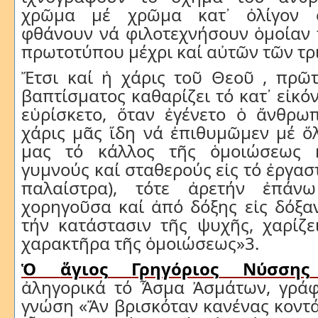
χρῶμα μέ χρῶμα κατ᾽ ὀλίγον σ
φθάνουν νά φιλοτεχνήσουν ὁμοίαν 
πρωτοτύπου μέχρι καί αὐτῶν τῶν τρ
Ἔτσι καί ἡ χάρις τοῦ Θεοῦ , πρῶτ
βαπτίσματος καθαρίζει τό κατ᾽ εἰκόν
εὑρίσκετο, ὅταν ἐγένετο ὁ ἄνθρω
χάρις μᾶς ἴδη νά ἐπιθυμῶμεν μέ ὅ
μας τό κάλλος τῆς ὁμοιώσεως κ
γυμνούς καί σταθερούς εἰς τό ἐργασ
παλαίστρα), τότε ἀρετήν ἐπάν
χορηγοῦσα καί ἀπό δόξης εἰς δόξα
τήν κατάστασιν τῆς ψυχῆς, χαρίζε
χαρακτῆρα τῆς ὁμοιώσεως»3.
Ὁ
ἅγιος
Γρηγόριος
Νύσσης
ἀληγορικά
τό
Ἆσμα
Ἀσμάτων
,
γράφ
γνώση
«
Ἄν
βρισκόταν
κανένας
κοντ