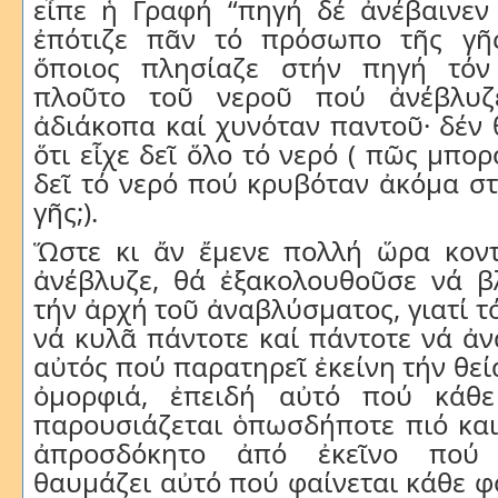
εἶπε
ἡ
Γραφή
“
πηγή
δέ
ἀνέβαινεν
ἐπότιζε
πᾶν
τό
πρόσωπο
τῆς
γῆ
ὅποιος
πλησίαζε
στήν
πηγή
τόν
πλοῦτο
τοῦ
νεροῦ
πού
ἀνέβλυζ
ἀδιάκοπα
καί
χυνόταν
παντοῦ
·
δέν
ὅτι
εἶχε
δεῖ
ὅλο
τό
νερό
(
πῶς
μπορ
δεῖ
τό
νερό
πού
κρυβό
ταν
ἀκόμα
σ
γῆς
;).
Ὥστε κι ἄν ἔμενε πολλή ὥρα κον
ἀνέβλυζε, θά ἐξακολουθοῦσε νά βλ
τήν ἀρχή τοῦ ἀναβλύσματος, γιατί τ
νά κυλᾶ πάντοτε καί πάντοτε νά ἀνα
αὐτός πού παρατηρεῖ ἐκείνη τήν θεί
ὀμορφιά, ἐπειδή αὐτό πού κάθε
παρουσιάζεται ὁπωσδήποτε πιό και
ἀπροσδόκητο ἀπό ἐκεῖνο πού 
θαυμάζει αὐτό πού φαίνεται κάθε φ