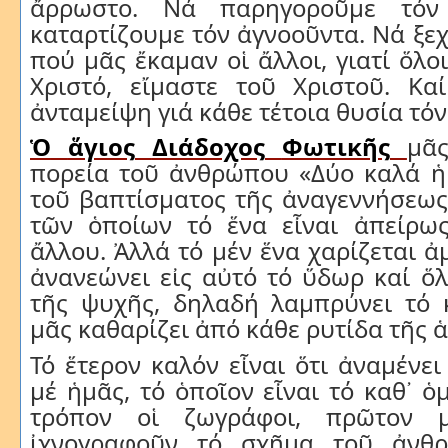
ἄρρωστο. Νά παρηγοροῦμε τόν
καταρτίζουμε τόν ἀγνοοῦντα. Νά ξεχ
πού μᾶς ἔκαμαν οἱ ἄλλοι, γιατί ὅλο
Χριστό, εἴμαστε τοῦ Χριστοῦ. Κα
ἀνταμείψη γιά κάθε τέτοια θυσία τόν
Ὁ
ἅγιος
Διάδοχος
Φωτικῆς
μᾶ
πορεία
τοῦ
ἀνθρώπου
«
Δύο
καλά
ἡ
τοῦ
βαπτίσματος
τῆς
ἀναγεννήσεω
τῶν
ὁποίων
τό
ἕνα
εἶναι
ἀπείρω
ἄλλου
.
Ἀλλά τό μέν ἕνα χαρίζεται ἀ
ἀνανεώνει εἰς αὐτό τό ὕδωρ καί ὅ
τῆς ψυχῆς, δηλαδή λαμπρύνει τό κ
μᾶς καθαρίζει ἀπό κάθε ρυτίδα τῆς 
Τό
ἕτερον
καλόν
εἶναι
ὅτι
ἀναμένει
μέ
ἡμᾶς
,
τό
ὁποῖον
εἶναι
τό
καθ᾽
ὁ
τρόπον οἱ ζωγράφοι, πρῶτον 
ἰχνογραφοῦν τό σχῆμα τοῦ ἀνθρ