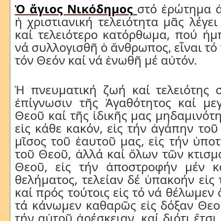
Ὁ ἅγιος Νικόδημος
στό ἐρώτημα ἀ
ἡ χριστιανική τελειότητα μᾶς λέγει
καί τελειότερο κατόρθωμα, πού ἠμ
νά συλλογισθῆ ὁ ἄνθρωπος, εἶναι τό
τόν Θεόν καί νά ἑνωθῆ μέ αὐτόν.
Ἡ
πνευματική
ζωή
καί
τελειότης
ἐπίγνωσιν
τῆς
Ἀγαθότητος
καί
με
Θεοῦ
καί
τῆς
ἰδικῆς
μας
μηδαμινότη
εἰς
κάθε
κακόν
,
εἰς
τήν
ἀγάπην
τοῦ
μῖσος
τοῦ
ἑαυτοῦ
μας
,
εἰς
τήν
ὑποτ
τοῦ
Θεοῦ
,
ἀλλά
καί
ὅλων
τῶν
κτισμ
Θεοῦ
,
εἰς
τήν
ἀποστροφήν
μέν
κ
θελήματος
,
τελείαν
δέ
ὑπακοήν
εἰς
καί
πρός
τούτοις
εἰς
τό
νά
θέλωμεν
τά
κάνωμεν
καθαρῶς
εἰς
δόξαν
Θεο
τήν
αὐτοῦ
ἀρέσκειαν
,
καί
διότι
ἔτσι