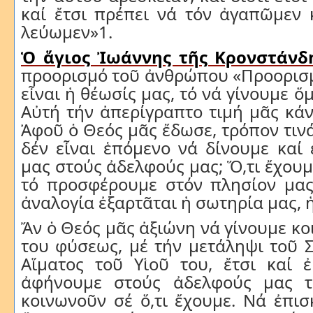
καί
ἔτσι
πρέπει
νά
τόν
ἀγαπῶμεν
λεύωμεν
»1.
Ὁ ἅγιος Ἰωάννης τῆς Κρονστάν
προορισμό τοῦ ἀνθρώπου «Προορισμ
εἶναι ἡ θέωσίς μας, τό νά γίνουμε ὅμ
Αὐτή τήν ἀπερίγραπτο τιμή μᾶς κάν
Ἀφοῦ ὁ Θεός μᾶς ἔδωσε, τρόπον τινά
δέν εἶναι ἑπόμενο νά δίνουμε καί 
μας στούς ἀδελφούς μας; Ὅ,τι ἔχουμ
τό προσφέρουμε στόν πλησίον μας
ἀναλογία ἐξαρτᾶται ἡ σωτηρία μας, 
Ἄν ὁ Θεός μᾶς ἀξιώνη νά γίνουμε κο
του φύσεως, μέ τήν μετάληψι τοῦ 
Αἵματος τοῦ Υἱοῦ του, ἔτσι καί ἐ
ἀφήνουμε στούς ἀδελφούς μας τ
κοινωνοῦν σέ ὅ,τι ἔχουμε. Νά ἐπι