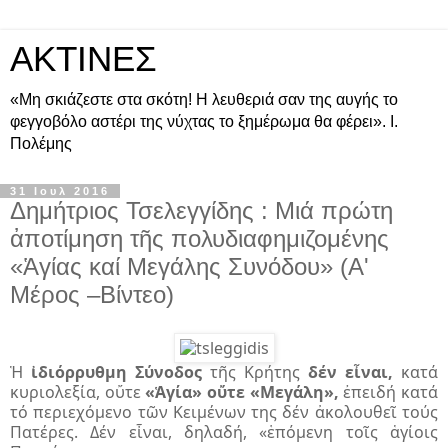
ΑΚΤΙΝΕΣ
«Μη σκιάζεστε στα σκότη! Η λευθεριά σαν της αυγής το
φεγγοβόλο αστέρι της νύχτας το ξημέρωμα θα φέρει». Ι.
Πολέμης
31 Ιουλ 2016
Δημήτριος Τσελεγγίδης : Mιά πρώτη
ἀποτίμηση τῆς πολυδιαφημιζομένης
«Ἁγίας καί Μεγάλης Συνόδου» (A'
Μέρος –Βίντεο)
Ἡ
ἰδιόρρυθμη Σύνοδος
τῆς Κρήτης
δέν εἶναι,
κατά
κυριολεξία, οὔτε
«Ἁγία»
οὔτε «Μεγάλη»,
ἐπειδή κατά
τό περιεχόμενο τῶν Κειμένων της δέν ἀκολουθεῖ τούς
Πατέρες. Δέν εἶναι, δηλαδή, «ἑπόμενη τοῖς ἁγίοις