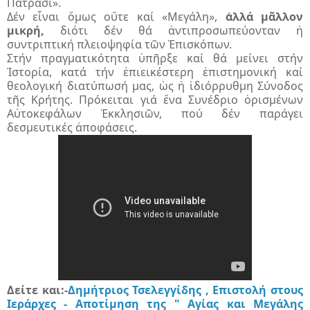
Πατράσι».
Δέν εἶναι ὅμως οὔτε καί «Μεγάλη»,
ἀλλά μᾶλλον
μικρή,
διότι δέν θά ἀντιπροσωπεύονταν ἡ
συντριπτική πλειοψηφία τῶν Ἐπισκόπων.
Στήν πραγματικότητα ὑπῆρξε καί θά μείνει στήν
Ἱστορία, κατά τήν ἐπιεικέστερη ἐπιστημονική καί
θεολογική διατύπωσή μας, ὡς ἡ ἰδιόρρυθμη Σύνοδος
τῆς Κρήτης. Πρόκειται γιά ἕνα Συνέδριο ὁρισμένων
Αὐτοκεφάλων Ἐκκλησιῶν, πού δέν παράγει
δεσμευτικές ἀποφάσεις.
Δείτε και:-
Δημήτριος Τσελεγγίδης , Επιστολή στους
Ιεράρχες - Αποτίμηση της " Αγίας και Μεγάλης