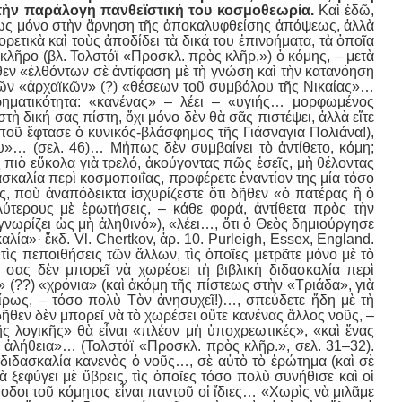
 τὴν παράλογη πανθεϊστική του κοσμοθεωρία.
Καὶ ἐδῶ,
ήθως μόνο στὴν ἄρνηση τῆς ἀποκαλυφθείσης ἀπόψεως, ἀλλὰ
ετικὰ καὶ τοὺς ἀποδίδει τὰ δικά του ἐπινοήματα, τὰ ὁποῖα
κλῆρο (βλ. Τολστόϊ «Προσκλ. πρὸς κλῆρ.») ὁ κόμης, – μετὰ
θεν «ἐλθόντων σὲ ἀντίφαση μὲ τὴ γνώση καὶ τὴν κατανόηση
τῶν «ἀρχαϊκῶν» (?) «θέσεων τοῦ συμβόλου τῆς Νικαίας»…
ορηματικότητα: «κανένας» – λέει – «υγιής… μορφωμένος
ὴ δική σας πίστη, ὄχι μόνο δὲν θὰ σᾶς πιστέψει, ἀλλὰ εἴτε
 ποῦ ἔφτασε ὁ κυνικός-βλάσφημος τῆς Γιάσναγια Πολιάνα!),
ου»… (σελ. 46)… Μήπως δὲν συμβαίνει τὸ ἀντίθετο, κόμη;
ὸ εὔκολα γιὰ τρελό, ἀκούγοντας πῶς ἐσεῖς, μὴ θέλοντας
σκαλία περὶ κοσμοποιΐας, προφέρετε ἐναντίον της μία τόσο
, ποὺ ἀναπόδεικτα ἰσχυρίζεστε ὅτι δῆθεν «ὁ πατέρας ἢ ὁ
ύτερους μὲ ἐρωτήσεις, – κάθε φορά, ἀντίθετα πρὸς τὴν
νωρίζει ὡς μὴ ἀληθινό»), «λέει…, ὅτι ὁ Θεὸς δημιούργησε
λία»· ἔκδ. Vl. Chertkov, ἀρ. 10. Purleigh, Essex, England.
τὶς πεποιθήσεις τῶν ἄλλων, τὶς ὁποῖες μετρᾶτε μόνο μὲ τὸ
 σας δὲν μπορεῖ νὰ χωρέσει τὴ βιβλικὴ διδασκαλία περὶ
 (??) «χρόνια» (καὶ ἀκόμη τῆς πίστεως στὴν «Τριάδα», γιὰ
αίρως, – τόσο πολὺ Τὸν ἀνησυχεῖ!)…, σπεύδετε ἤδη μὲ τὴ
ῆθεν δὲν μπορεῖ νὰ τὸ χωρέσει οὔτε κανένας ἄλλος νοῦς, –
ῆς λογικῆς» θὰ εἶναι «πλέον μὴ ὑποχρεωτικές», «καὶ ἕνας
α ἀλήθεια»… (Τολστόϊ «Προσκλ. πρὸς κλῆρ.», σελ. 31–32).
 διδασκαλία κανενὸς ὁ νοῦς…, σὲ αὐτὸ τὸ ἐρώτημα (καὶ σὲ
ξεφύγει μὲ ὕβρεις, τὶς ὁποῖες τόσο πολὺ συνήθισε καὶ οἱ
οδοι τοῦ κόμητος εἶναι παντοῦ οἱ ἴδιες… «Χωρὶς νὰ μιλᾶμε