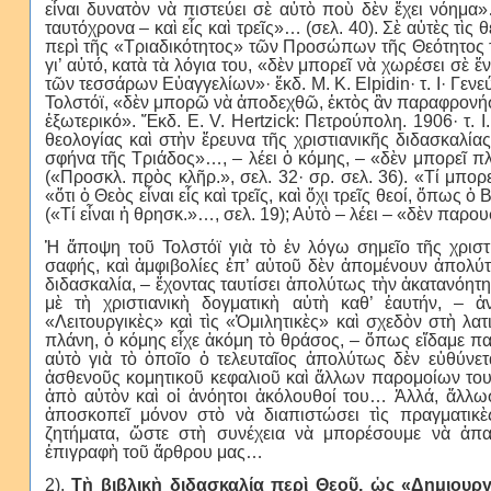
εἶναι δυνατὸν νὰ πιστεύει σὲ αὐτὸ ποὺ δὲν ἔχει νόημα»
ταυτόχρονα – καὶ εἷς καὶ τρεῖς»… (σελ. 40). Σὲ αὐτὲς τὶς
περὶ τῆς «Τριαδικότητος» τῶν Προσώπων τῆς Θεότητος τ
γι’ αὐτό, κατὰ τὰ λόγια του, «δὲν μπορεῖ νὰ χωρέσει σὲ 
τῶν τεσσάρων Εὐαγγελίων»· ἔκδ. M. K. Elpidin· τ. I· Γενεύ
Τολστόϊ, «δὲν μπορῶ νὰ ἀποδεχθῶ, ἐκτὸς ἂν παραφρονήσ
ἐξωτερικό». Ἔκδ. E. V. Hertzick: Πετρούπολη. 1906· τ.
θεολογίας καὶ στὴν ἔρευνα τῆς χριστιανικῆς διδασκαλίας
σφήνα τῆς Τριάδος»…, – λέει ὁ κόμης, – «δὲν μπορεῖ π
(«Προσκλ. πρὸς κλῆρ.», σελ. 32· σρ. σελ. 36). «Τί μπορ
«ὅτι ὁ Θεὸς εἶναι εἷς καὶ τρεῖς, καὶ ὄχι τρεῖς θεοί, ὅπως 
(«Τί εἶναι ἡ θρησκ.»…, σελ. 19); Αὐτὸ – λέει – «δὲν παρ
Ἡ ἄποψη τοῦ Τολστόϊ γιὰ τὸ ἐν λόγω σημεῖο τῆς χριστι
σαφής, καὶ ἀμφιβολίες ἐπ’ αὐτοῦ δὲν ἀπομένουν ἀπολύ
διδασκαλία, – ἔχοντας ταυτίσει ἀπολύτως τὴν ἀκατανόητ
μὲ τὴ χριστιανικὴ δογματικὴ αὐτὴ καθ’ ἑαυτήν, – ἀ
«Λειτουργικὲς» καὶ τὶς «Ὁμιλητικὲς» καὶ σχεδὸν στὴ λα
πλάνη, ὁ κόμης εἶχε ἀκόμη τὸ θράσος, – ὅπως εἴδαμε πα
αὐτὸ γιὰ τὸ ὁποῖο ὁ τελευταῖος ἀπολύτως δὲν εὐθύνετ
ἀσθενοῦς κομητικοῦ κεφαλιοῦ καὶ ἄλλων παρομοίων του!
ἀπὸ αὐτὸν καὶ οἱ ἀνόητοι ἀκόλουθοί του… Ἀλλά, ἄλλωσ
ἀποσκοπεῖ μόνον στὸ νὰ διαπιστώσει τὶς πραγματικὲ
ζητήματα, ὥστε στὴ συνέχεια νὰ μπορέσουμε νὰ ἀπ
ἐπιγραφὴ τοῦ ἄρθρου μας…
2).
Τὴ βιβλικὴ διδασκαλία περὶ Θεοῦ, ὡς «Δημιουρ