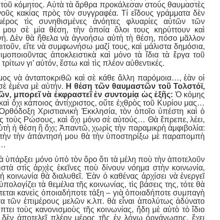
ο τοῦ κόμητος. Αὐτὰ τὰ ἄρθρα προκάλεσαν στοὺς θαυμαστὲς
ινοῦς κακίας πρὸς τὸν συγγραφέα. Τί εἴδους γράμματα δὲν
μέρος τὶς συνηθισμένες ἀνόητες φλυαρίες αὐτῶν τῶν
μου σὲ μία θέση, τὴν ὁποία ὅλοι τους κηρύττουν καὶ
ονή. Δὲν θὰ ἤθελα νὰ ἀγνοήσω αὐτὴ τὴ θέση, πόσο μᾶλλον
αιτοῦν, εἴτε νὰ συμφωνήσω μαζί τους, καὶ μάλιστα δημόσια,
μοποιοῦντας ἀποκλειστικὰ καὶ μόνο τὰ ἴδια τὰ ἔργα τοῦ
ρίτων γι’ αὐτόν, ἔστω καὶ τὶς πλέον αὐθεντικές.
ιμος νὰ ἀνταποκριθῶ καὶ σὲ κάθε ἄλλη παρόμοια…, ἐὰν οἱ
σὲ ἐμένα μὲ αὐτήν.
Η θέση τῶν θαυμαστῶν τοῦ Τολστόϊ,
, μπορεῖ νὰ ἐκφραστεῖ ἐν συντομίᾳ ὡς ἑξῆς:
Ὁ κόμης
, καὶ ὄχι κάποιος ἀντίχριστος, οὔτε ἐχθρὸς τοῦ Κυρίου μας…
 Ὀρθόδοξη Χριστιανικὴ Ἐκκλησία, τὸν ὁποῖο ὑπέστη καὶ ὁ
ς τοὺς Ρώσους, καὶ ὄχι μόνο σὲ αὐτούς… Θὰ ἔπρεπε, λέει,
αὐτὴ ἡ θέση ἢ ὄχι; Ἀπαντῶ, χωρὶς τὴν παραμικρὴ ἀμφιβολία:
Αὐτὴν τὴν ἀπάντησή μου θὰ τὴν ὑποστηρίξω μὲ παραπομπὴ
ά…
νὰ ὑπάρξει μόνο ὑπὸ τὸν ὅρο ὅτι τὰ μέλη ποὺ τὴν ἀποτελοῦν
στὰ στὶς ἀρχὲς ἐκεῖνες ποὺ δίνουν νόημα στὴν κοινωνία,
ἡ κοινωνία θὰ διαλυθεῖ. Ἐὰν ὁ καθένας ἀρχίσει νὰ ἐνεργεῖ
ολογίζει τὰ θεμέλια τῆς κοινωνίας, τὶς βάσεις της, τότε θὰ
φτεται κανεὶς ὁποιαδήποτε τάξη – γιὰ ὁποιαδήποτε συμπαγὴ
α τῶν ἐπιμέρους μελῶν κ.λπ. θὰ εἶναι ἀπολύτως ἀδύνατο
πτει τοὺς κανονισμοὺς τῆς κοινωνίας, ἤδη μὲ αὐτὸ τὸ ἴδιο
ι δὲν ἀποτελεῖ πλέον μέρος τῆς ἐν λόγω ὀργάνωσης, ἔχει