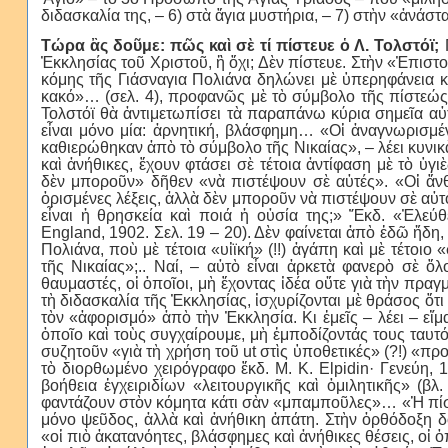
διδασκαλία της, – 6) στὰ ἅγια μυστήρια, – 7) στὴν «ἀνάσ
Τώρα ἂς δοῦμε: πῶς καὶ σὲ τί πίστευε ὁ Λ. Τολστόϊ;
Π
Ἐκκλησίας τοῦ Χριστοῦ, ἢ ὄχι; Δὲν πίστευε. Στὴν «Ἐπιστο
κόμης τῆς Γιάσναγια Πολιάνα δηλώνει μὲ ὑπερηφάνεια κα
κακό»… (σελ. 4), προφανῶς μὲ τὸ σύμβολο τῆς πίστεώ
Τολστόϊ θὰ ἀντιμετωπίσει τὰ παραπάνω κύρια σημεῖα αὐ
εἶναι μόνο μία: ἀρνητική, βλάσφημη… «Οἱ ἀναγνωρισμέ
καθιερώθηκαν ἀπὸ τὸ σύμβολο τῆς Νικαίας», – λέει κυνι
καὶ ἀνήθικες, ἔχουν φτάσει σὲ τέτοια ἀντίφαση μὲ τὸ ὑ
δὲν μποροῦν» δῆθεν «νὰ πιστέψουν σὲ αὐτές». «Οἱ ἄν
ὁρισμένες λέξεις, ἀλλὰ δὲν μποροῦν νὰ πιστέψουν σὲ αὐτ
εἶναι ἡ θρησκεία καὶ ποιά ἡ οὐσία της;» Ἔκδ. «Ἐλεύθε
England, 1902. Σελ. 19 – 20). Δὲν φαίνεται ἀπὸ ἐδῶ ἤδη,
Πολιάνα, ποὺ μὲ τέτοια «υἱϊκή» (!!) ἀγάπη καὶ μὲ τέτοιο
τῆς Νικαίας»;.. Ναί, – αὐτὸ εἶναι ἀρκετὰ φανερὸ σὲ 
θαυμαστές, οἱ ὁποῖοι, μὴ ἔχοντας ἰδέα οὔτε γιὰ τὴν πρα
τὴ διδασκαλία τῆς Ἐκκλησίας, ἰσχυρίζονται μὲ θράσος ὅτι 
τὸν «ἀφορισμό» ἀπὸ τὴν Ἐκκλησία. Κι ἐμεῖς – λέει – εἴμα
ὁποῖο καὶ τοὺς συγχαίρουμε, μὴ ἐμποδίζοντάς τους ταυτόχ
συζητοῦν «γιὰ τὴ χρήση τοῦ ut στὶς ὑποθετικές» (?!) «π
τὸ διορθωμένο χειρόγραφο ἔκδ. M. K. Elpidin· Γενεύη, 1
βοήθεια ἐγχειριδίων «λειτουργικῆς καὶ ὁμιλητικῆς» (βλ
φαντάζουν στὸν κόμητα κάτι σὰν «μπαμποῦλες»… «Ἡ πίστη 
μόνο ψεῦδος, ἀλλὰ καὶ ἀνήθικη ἀπάτη. Στὴν ὀρθόδοξη 
«οἱ πιὸ ἀκατανόητες, βλάσφημες καὶ ἀνήθικες θέσεις, οἱ ὁπ