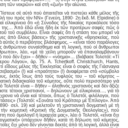
ταση τῶν νεκρῶν» καὶ στὴ «ζωὴ» τὴν αἰώνια.
ίστευε σὲ αὐτὸ ποὺ ἀπαιτεῖται νὰ πιστεύει κάθε μέλος τῆς
λή του πρὸς τὸν ΝΝ» (Γενεύη, 1890· 2η ἔκδ. M. Elpidine) ὁ
ὶ εἰλικρίνεια ὅτι «ἡ Σύνοδος τῆς Νικαίας προκάλεσε τόσο
ς της… Ἀπὸ ἐδῶ εἶναι ἤδη ἐκ τῶν προτέρων σαφές πῶς ὁ
τοῦ τοῦ συμβόλου. Εἶναι σαφές ὅτι ἡ στάση του μπορεῖ νὰ
νες ἀπὸ ὅλους βάσεις» τῆς χριστιανικῆς «θρησκείας, ποὺ
κὰ αὐτὸς ὁ περιβόητος βλάσφημος, – «εἶναι τόσο παράλογες
γιὲς ἀνθρώπινο συναίσθημα καὶ τὴ λογική, ποὺ οἱ ἄνθρωποι
θρωποι», λέει, «μὲ τὰ χείλη μποροῦν νὰ ἐπαναλαμβάνουν
ὸ ποὺ δὲν ἔχει» – δῆθεν – «νόημα»… (διάβασε Τολστόϊ: «Τί
ρου Λόγου», ἀρ. 75. A. Tchertkoff. Christchurch, Hants,
 τί εἴδους μέλος τῆς Ἐκκλησίας εἶναι ὁ σοφὸς τῆς Γιάσναγια
 «σεβασμό» (!) καὶ «πραότητα» (!) ἀναφέρεται στὸ «σύμβολο
ὅλους, ἐκτὸς ἴσως ἀπὸ τοὺς τυφλούς του – τοῦ κόμητος –
γματικὴ διδασκαλία τοῦ κόμητος, οὔτε πολὺ περισσότερο γιὰ
ὁ Τολστόϊ εἶναι – δῆθεν – ἀληθινὸς χριστιανὸς καὶ δὲν ἄξιζε
στε τέτοιοι χριστιανοί, – δηλώνουν μὲ εἰλικρίνεια…, γιὰ τὸ
ρονα νὰ εἶναι καὶ τέτοιοι, ὅπως ὁ Τολστόϊ, φιλόλογοι, ποὺ
ροτάσεις» (Τολστόϊ: «Σονάτα τοῦ Κρόϊτσερ μὲ Ἐπίλογο». Ἀπὸ
890· σελ. 19) καὶ μελετοῦν τὴ χριστιανικὴ δογματικὴ μὲ τὴ
. τὴν κομητικὴ «Κριτικὴ τῆς Δογματικῆς Θεολογίας»), ποὺ
ποὺ ὁμολογεῖ ἡ ἱεραρχία μας», λέει ὁ Τολστόϊ, «εἶναι ὄχι
δογματική» ὑπάρχουν δῆθεν, κατὰ τὴ δήλωση τοῦ κόμητος,
οῖες ὄχι μόνο δὲν γίνονται δεκτὲς ἀπὸ τὴ λογική, ἀλλὰ εἶναι