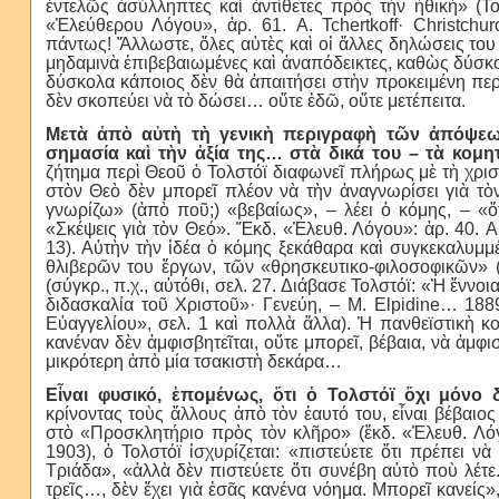
ἐντελῶς ἀσύλληπτες καὶ ἀντίθετες πρὸς τὴν ἠθική» (
«Ἐλεύθερου Λόγου», ἀρ. 61. A. Tchertkoff· Christchur
πάντως! Ἄλλωστε, ὅλες αὐτὲς καὶ οἱ ἄλλες δηλώσεις τ
μηδαμινὰ ἐπιβεβαιωμένες καὶ ἀναπόδεικτες, καθὼς δύσκο
δύσκολα κάποιος δὲν θὰ ἀπαιτήσει στὴν προκειμένη περί
δὲν σκοπεύει νὰ τὸ δώσει… οὔτε ἐδῶ, οὔτε μετέπειτα.
Μετὰ ἀπὸ αὐτὴ τὴ γενικὴ περιγραφὴ τῶν ἀπόψεων
σημασία καὶ τὴν ἀξία της… στὰ δικά του – τὰ κομητ
ζήτημα περὶ Θεοῦ ὁ Τολστόϊ διαφωνεῖ πλήρως μὲ τὴ χρ
στὸν Θεὸ δὲν μπορεῖ πλέον νὰ τὴν ἀναγνωρίσει γιὰ τ
γνωρίζω» (ἀπὸ ποῦ;) «βεβαίως», – λέει ὁ κόμης, – «ὅ
«Σκέψεις γιὰ τὸν Θεό». Ἔκδ. «Ἐλευθ. Λόγου»: ἀρ. 40. A.
13). Αὐτὴν τὴν ἰδέα ὁ κόμης ξεκάθαρα καὶ συγκεκαλυμ
θλιβερῶν του ἔργων, τῶν «θρησκευτικο-φιλοσοφικῶν»
(σύγκρ., π.χ., αὐτόθι, σελ. 27. Διάβασε Τολστόϊ: «Ἡ ἔν
διδασκαλία τοῦ Χριστοῦ»· Γενεύη, – M. Elpidine… 1
Εὐαγγελίου», σελ. 1 καὶ πολλὰ ἄλλα). Ἡ πανθεϊστικὴ κ
κανέναν δὲν ἀμφισβητεῖται, οὔτε μπορεῖ, βέβαια, νὰ ἀμφισ
μικρότερη ἀπὸ μία τσακιστὴ δεκάρα…
Εἶναι φυσικό, ἑπομένως, ὅτι ὁ Τολστόϊ ὄχι μόνο 
κρίνοντας τοὺς ἄλλους ἀπὸ τὸν ἑαυτό του, εἶναι βέβαιος
στὸ «Προσκλητήριο πρὸς τὸν κλῆρο» (ἔκδ. «Ἐλευθ. Λόγου
1903), ὁ Τολστόϊ ἰσχυρίζεται: «πιστεύετε ὅτι πρέπει ν
Τριάδα», «ἀλλὰ δὲν πιστεύετε ὅτι συνέβη αὐτὸ ποὺ λέτε. 
τρεῖς…, δὲν ἔχει γιὰ ἐσᾶς κανένα νόημα. Μπορεῖ κανείς»