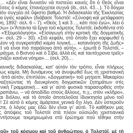
… «Δὲν εἶναι δυνατὸν νὰ πιστεύει κανεὶς ὅτι ὁ Θεὸς εἶναι
 θέσεις ὁ κόμης ἐπανέρχεται συχνὰ (ib., σελ. 43…). Τὸ δόγμα
ὸν συγχέει σὲ ὕψιστο βαθμό. Ἡ διδασκαλία τῆς Ἐκκλησίας
ἕνα ὑγιὲς κεφάλι» (διάβασε Τολστόϊ: «Σύνοψη καὶ μετάφραση
η, 1892· σελ. 6 – 7). «Θεὸς 1 καὶ 3…, κάτι ποὺ ἐγώ», λέει ὁ
ω» («Ἅπαντα τὰ ἔργα τοῦ κόμητος Τολστόϊ, ἐκδοθέντα στὸ
 I. «Ἐξομολόγηση». «Εἰσαγωγὴ στὴν κριτικὴ τῆς δογματικῆς
»· σελ. 29 – 30). «Στὸ κεφάλι, στὸ ὁποῖο ἔχει καρφωθεῖ ἡ
λέον νὰ συγκρατηθεῖ καμία λογική…. κατανόηση τῆς ζωῆς»
εῖ νὰ εἶναι πιὸ παράλογο ἀπὸ αὐτό», – ἐρωτᾶ ὁ Τολστόϊ, –
ὁ Βράχμα, ὁ Βισνοὺ καὶ ὁ Σίβα, ἀλλὰ εἷς καὶ ταυτόχρονα τρεῖς»
ουσιάζει κανένα νόημα»… (σελ. 20)…
ανικῆς διδασκαλίας, κατ’ αὐτὸν τὸν τρόπο, εἶναι πλήρως
τως καμία. Μὴ δυνάμενος νὰ ἀνυψωθεῖ ἕως τὴ χριστιανικὴ
η ἀπὸ αὐτόν, ἐπιπλέον, «Δογματική» τοῦ μητροπ. Μακαρίου
ναζητώντας τὴ διευκρίνιση δογματικῶν ζητημάτων στὶς
τινικὴ Γραμματική… καὶ γι’ αὐτὸ φυσικὰ παρασυρθεὶς στὴν
ραπάνω, – νὰ ἀποδίδει στοὺς ἄλλους, π.χ., στὸν «κλῆρο»,
αι διόλου, καὶ τὸ ὁποῖο ἀποτελοῦσε ἰδιοκτησία μόνο τοῦ
 Σὲ αὐτὸ ὁ κόμης ἁμάρτανε γενικὰ ὄχι λίγο. Δὲν ὑστεροῦν
τε, ὁ λόγος μας ἐδῶ δὲν εἶναι γι’ αὐτό. Τὸ καθῆκον μας
ς ἀπόψεις τοῦ Τολστόϊ στὰ πλέον οὐσιώδη χριστιανικὰ
αντήσουμε τεκμηριωμένα στὸ ἐρώτημα ποὺ τέθηκε στὴν
γοῦ» τοῦ κόσμου καὶ τοῦ ἀνθρώπου, ὁ Τολστόϊ, μὲ τὴ