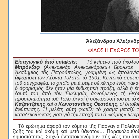
Ἀλεξάνδρου Ἀλεξάνδροβιτς 
ΦΙΛΟΣ Η ΕΧΘΡΟΣ ΤΟ
Εἰσαγωγικὸ ἀπό entaksis:
Τὸ κείμενο ποὺ ἀκολουθε
Μπρόνζοφ
(Александр Александрович Бронзов 18
Ἀκαδημίας τῆς Πετρούπολης, γραμμένη ὡς ἀπολογί
ἀφορίσει
τὸν Λέοντα Τολστόϊ τὸ 1901. Κεντρικὸ σημεῖ
τοῦ συγγραφέα, τὸ ὁποῖο μετέτρεψε σὲ κέντρο ἑνὸς «ἀκ
ὁ ἀφορισμὸς δὲν ἦταν μία ἐκδικητικὴ πράξη, ἀλλὰ ἡ ἐ
ἑαυτό του ἀπὸ τὴν Ἐκκλησία, ἀρνούμενος τὴ Θεό
προσωπικότητα τοῦ Τολστόϊ καὶ ἡ σύγκρουσή του μὲ τὸ
Καζαντζάκης
καὶ ὁ
Κωνσταντῖνος Θεοτόκης
, οἱ ὁποῖ
ἀφύπνισης. Ἡ μελέτη αὐτὴ φωτίζει τὸ χάσμα μεταξὺ 
καταδεικνύοντας γιατί γιὰ τὴν ἐποχή του ὁ «κόμης» θεω
Τὸ ἐρώτημα ἀφορᾶ τὸν κόμητα τῆς Γιάσναγια Πολιάνα,
ζωῆς του καὶ ἀκόμη καὶ μετὰ θάνατον… Παρακολουθο
δημοσιότητας. Συχνὰ ἀνταποκρινόμουν στὶς νέες του ἀπ