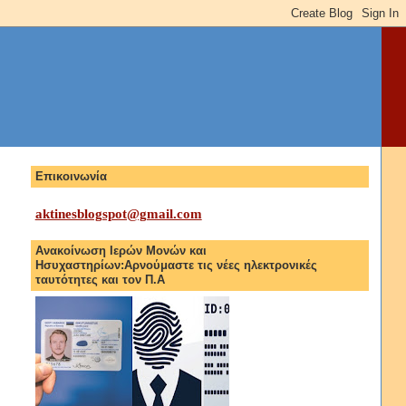
Επικοινωνία
aktinesblogspot@gmail.com
Ανακοίνωση Ιερών Μονών και
Ησυχαστηρίων:Αρνούμαστε τις νέες ηλεκτρονικές
ταυτότητες και τον Π.Α