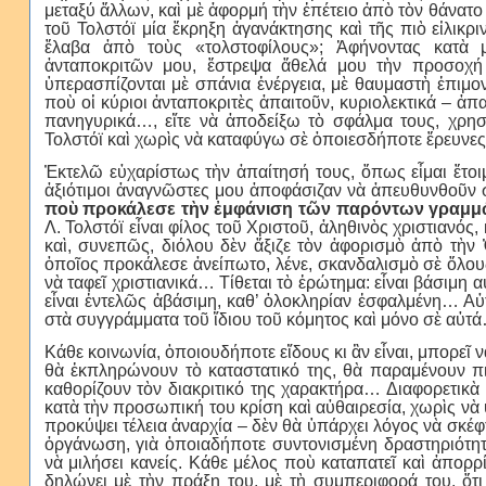
μεταξύ ἄλλων, καὶ μὲ ἀφορμή τὴν ἐπέτειο ἀπὸ τὸν θάνατ
τοῦ Τολστόϊ μία ἔκρηξη ἀγανάκτησης καὶ τῆς πιὸ εἰλικρ
ἔλαβα ἀπὸ τοὺς «τολστοφίλους»; Ἀφήνοντας κατὰ 
ἀνταποκριτῶν μου, ἔστρεψα ἄθελά μου τὴν προσοχή 
ὑπερασπίζονται μὲ σπάνια ἐνέργεια, μὲ θαυμαστὴ ἐπιμ
ποὺ οἱ κύριοι ἀνταποκριτὲς ἀπαιτοῦν, κυριολεκτικά – ἀπ
πανηγυρικά…, εἴτε νὰ ἀποδείξω τὸ σφάλμα τους, χρησι
Τολστόϊ καὶ χωρὶς νὰ καταφύγω σὲ ὁποιεσδήποτε ἔρευνες τ
Ἐκτελῶ εὐχαρίστως τὴν ἀπαίτησή τους, ὅπως εἶμαι ἕτο
ἀξιότιμοι ἀναγνῶστες μου ἀποφάσιζαν νὰ ἀπευθυνθοῦν 
ποὺ προκάλεσε τὴν ἐμφάνιση τῶν παρόντων γραμμῶν
Λ. Τολστόϊ εἶναι φίλος τοῦ Χριστοῦ, ἀληθινὸς χριστιανός
καὶ, συνεπῶς, διόλου δὲν ἄξιζε τὸν ἀφορισμὸ ἀπὸ τὴν
ὁποῖος προκάλεσε ἀνείπωτο, λένε, σκανδαλισμὸ σὲ ὅλου
νὰ ταφεῖ χριστιανικά… Τίθεται τὸ ἐρώτημα: εἶναι βάσιμη 
εἶναι ἐντελῶς ἀβάσιμη, καθ’ ὁλοκληρίαν ἐσφαλμένη… 
στὰ συγγράμματα τοῦ ἴδιου τοῦ κόμητος καὶ μόνο σὲ αὐτ
Κάθε κοινωνία, ὁποιουδήποτε εἴδους κι ἂν εἶναι, μπορεῖ 
θὰ ἐκπληρώνουν τὸ καταστατικό της, θὰ παραμένουν πι
καθορίζουν τὸν διακριτικό της χαρακτήρα… Διαφορετικὰ 
κατὰ τὴν προσωπική του κρίση καὶ αὐθαιρεσία, χωρὶς νὰ ὑπ
προκύψει τέλεια ἀναρχία – δὲν θὰ ὑπάρχει λόγος νὰ σκέ
ὀργάνωση, γιὰ ὁποιαδήποτε συντονισμένη δραστηριότητ
νὰ μιλήσει κανείς. Κάθε μέλος ποὺ καταπατεῖ καὶ ἀπορρί
δηλώνει μὲ τὴν πράξη του, μὲ τὴ συμπεριφορά του, ὅτ