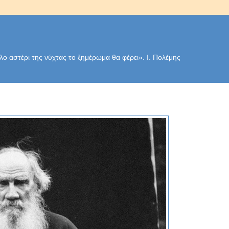
ο αστέρι της νύχτας το ξημέρωμα θα φέρει». Ι. Πολέμης