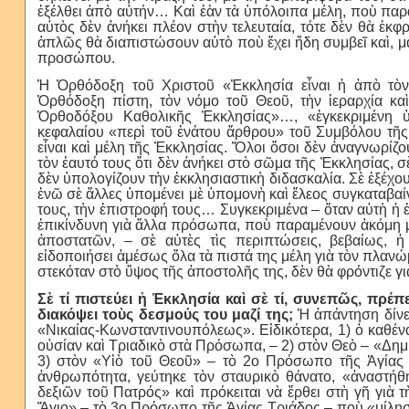
ἐξέλθει ἀπὸ αὐτήν… Καὶ ἐὰν τὰ ὑπόλοιπα μέλη, ποὺ παρα
αὐτὸς δὲν ἀνήκει πλέον στὴν τελευταία, τότε δὲν θὰ ἐκφρ
ἁπλῶς θὰ διαπιστώσουν αὐτὸ ποὺ ἔχει ἤδη συμβεῖ καὶ, μ
προσώπου.
Ἡ Ὀρθόδοξη τοῦ Χριστοῦ «Ἐκκλησία εἶναι ἡ ἀπὸ τὸ
Ὀρθόδοξη πίστη, τὸν νόμο τοῦ Θεοῦ, τὴν ἱεραρχία κα
Ὀρθοδόξου Καθολικῆς Ἐκκλησίας»…, «ἐγκεκριμένη 
κεφαλαίου «περὶ τοῦ ἐνάτου ἄρθρου» τοῦ Συμβόλου τῆς 
εἶναι καὶ μέλη τῆς Ἐκκλησίας. Ὅλοι ὅσοι δὲν ἀναγνωρίζο
τὸν ἑαυτό τους ὅτι δὲν ἀνήκει στὸ σῶμα τῆς Ἐκκλησίας, 
δὲν ὑπολογίζουν τὴν ἐκκλησιαστικὴ διδασκαλία. Σὲ ἐξέχο
ἐνῶ σὲ ἄλλες ὑπομένει μὲ ὑπομονὴ καὶ ἔλεος συγκαταβα
τους, τὴν ἐπιστροφή τους… Συγκεκριμένα – ὅταν αὐτὴ ἡ 
ἐπικίνδυνη γιὰ ἄλλα πρόσωπα, ποὺ παραμένουν ἀκόμη μέ
ἀποστατῶν, – σὲ αὐτὲς τὶς περιπτώσεις, βεβαίως, 
εἰδοποιήσει ἀμέσως ὅλα τὰ πιστά της μέλη γιὰ τὸν πλαν
στεκόταν στὸ ὕψος τῆς ἀποστολῆς της, δὲν θὰ φρόντιζε γ
Σὲ τί πιστεύει ἡ Ἐκκλησία καὶ σὲ τί, συνεπῶς, πρέπ
διακόψει τοὺς δεσμούς του μαζί της;
Ἡ ἀπάντηση δίνε
«Νικαίας-Κωνσταντινουπόλεως». Εἰδικότερα, 1) ὁ καθέν
οὐσίαν καὶ Τριαδικὸ στὰ Πρόσωπα, – 2) στὸν Θεὸ – «Δημ
3) στὸν «Υἱὸ τοῦ Θεοῦ» – τὸ 2ο Πρόσωπο τῆς Ἁγίας
ἀνθρωπότητα, γεύτηκε τὸν σταυρικὸ θάνατο, «ἀναστήθ
δεξιῶν τοῦ Πατρός» καὶ πρόκειται νὰ ἔρθει στὴ γῆ γιὰ
Ἅγιο» – τὸ 3ο Πρόσωπο τῆς Ἁγίας Τριάδος – ποὺ «μίλησ