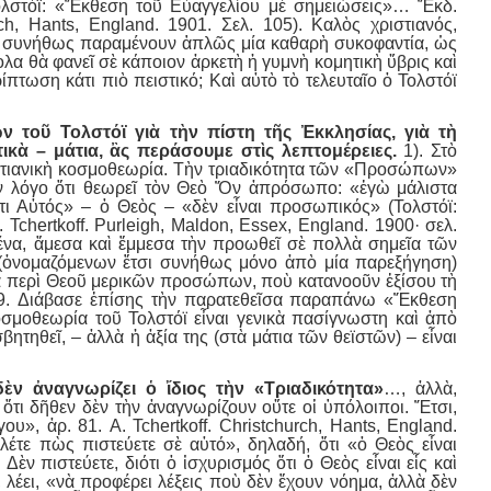
Τολστόϊ: «Ἔκθεση τοῦ Εὐαγγελίου μὲ σημειώσεις»… Ἔκδ.
ch, Hants, England. 1901. Σελ. 105). Καλὸς χριστιανός,
ου συνήθως παραμένουν ἁπλῶς μία καθαρὴ συκοφαντία, ὡς
λα θὰ φανεῖ σὲ κάποιον ἀρκετὴ ἡ γυμνὴ κομητικὴ ὕβρις καὶ
πτωση κάτι πιὸ πειστικό; Καὶ αὐτὸ τὸ τελευταῖο ὁ Τολστόϊ
 τοῦ Τολστόϊ γιὰ τὴν πίστη τῆς Ἐκκλησίας, γιὰ τὴ
ικὰ – μάτια, ἂς περάσουμε στὶς λεπτομέρειες.
1). Στὸ
ιστιανικὴ κοσμοθεωρία. Τὴν τριαδικότητα τῶν «Προσώπων»
ὸν λόγο ὅτι θεωρεῖ τὸν Θεὸ Ὄν ἀπρόσωπο: «ἐγὼ μάλιστα
τι Αὐτός» – ὁ Θεὸς – «δὲν εἶναι προσωπικός» (Τολστόϊ:
 Tchertkoff. Purleigh, Maldon, Essex, England. 1900· σελ.
μένα, ἄμεσα καὶ ἔμμεσα τὴν προωθεῖ σὲ πολλὰ σημεῖα τῶν
 (ὀνομαζόμενων ἔτσι συνήθως μόνο ἀπὸ μία παρεξήγηση)
νοια περὶ Θεοῦ μερικῶν προσώπων, ποὺ κατανοοῦν ἐξίσου τὴ
889. Διάβασε ἐπίσης τὴν παρατεθεῖσα παραπάνω «Ἔκθεση
οσμοθεωρία τοῦ Τολστόϊ εἶναι γενικὰ πασίγνωστη καὶ ἀπὸ
βητηθεῖ, – ἀλλὰ ἡ ἀξία της (στὰ μάτια τῶν θεϊστῶν) – εἶναι
δὲν ἀναγνωρίζει ὁ ἴδιος τὴν «Τριαδικότητα»
…, ἀλλὰ,
 ὅτι δῆθεν δὲν τὴν ἀναγνωρίζουν οὔτε οἱ ὑπόλοιποι. Ἔτσι,
», ἀρ. 81. A. Tchertkoff. Christchurch, Hants, England.
ὰ λέτε πὼς πιστεύετε σὲ αὐτό», δηλαδή, ὅτι «ὁ Θεὸς εἶναι
Δὲν πιστεύετε, διότι ὁ ἰσχυρισμός ὅτι ὁ Θεὸς εἶναι εἷς καὶ
, λέει, «νὰ προφέρει λέξεις ποὺ δὲν ἔχουν νόημα, ἀλλὰ δὲν