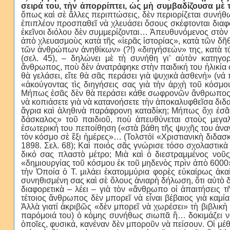
σειρά του, τὴν ἀπορρίπτει, ὡς μὴ συμβαδίζουσα μὲ
ὅπως καὶ σὲ ἄλλες περιπτώσεις, δὲν περιορίζεται συν
ἐπιπλέον προσπαθεῖ νὰ χλευάσει ὅσους σκέφτονται διαφορ
ἐκεῖνοι διόλου δὲν συμμερίζονται… Ἀπευθυνόμενος στὸν 
ἀπὸ χλευασμοὺς κατὰ τῆς «ἱερᾶς ἱστορίας», κατὰ τῶν δῆ
τῶν ἀνθρώπων ἀνηθίκων» (?!) «διηγήσεών» της, κατὰ 
(σελ. 45), – δηλώνει μὲ τὴ συνήθη γι’ αὐτὸν κατηγ
ἄνθρωπος, ποὺ δὲν ἀνατράφηκε στὴν παιδική του ἡλικία στ
θὰ γελάσει, εἴτε θὰ σᾶς περάσει γιὰ ψυχικὰ ἀσθενή» (νά
«ἀκούγοντας τὶς διηγήσεις σας γιὰ τὴν ἀρχὴ τοῦ κόσμ
Μήπως ἐσᾶς δὲν θὰ περάσει κάθε σωφρονῶν ἄνθρωπος πι
νὰ κοπιάσετε γιὰ νὰ κατανοήσετε τὴν ἀποκαλυφθεῖσα διδα
ἄγρια καὶ ἀληθινὰ παράφρονη καταδίκη; Μήπως ὄχι ἐσᾶς
δάσκαλος» τοῦ παιδιοῦ, ποὺ ἀπευθύνεται στοὺς μεγαλ
ἐσωτερική του πεποίθηση («στὰ βάθη τῆς ψυχῆς του ἀναγ
τὸν κόσμο σὲ ἕξι ἡμέρες»… (Τολστόϊ «Χριστιανικὴ διδασκα
1898. Σελ. 68); Καὶ ποιός σᾶς γνώρισε τόσο σχολαστικὰ 
δικό σας πλαστὸ μέτρο; Μιὰ καὶ ὁ διεστραμμένος νοῦς
«δημιουργίας τοῦ κόσμου ἐκ τοῦ μηδενὸς πρὶν ἀπὸ 6000»
τὴν Ὁποία ὁ Τ. μιλάει ἑκατομμύρια φορὲς εὐκαίρως ἀκ
συνηθισμένη σας καὶ σὲ ὅλους ἀνιαρὴ δήλωση, ὅτι αὐτὸ δ
διαφορετικὰ – λέει – γιὰ τὸν «ἄνθρωπο οἱ ἀπαιτήσεις τ
τέτοιος ἄνθρωπος δὲν μπορεῖ νὰ εἶναι βέβαιος γιὰ καμί
Ἀλλὰ γιατί ἀκριβῶς «δὲν μπορεῖ νὰ χωρέσει» τὴ βιβλικὴ
παρόμοιά του) ὁ κόμης συνήθως σιωπᾶ ἢ… δοκιμάζει νὰ 
ὁποῖες, φυσικά, κανέναν δὲν μποροῦν νὰ πείσουν. Οἱ μέθ