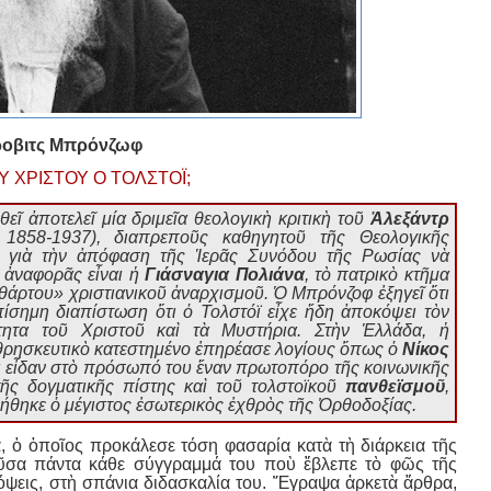
Μπρόνζωφ
Υ ΧΡΙΣΤΟΥ Ο ΤΟΛΣΤΟΪ;
ῖ ἀποτελεῖ μία δριμεῖα θεολογικὴ κριτικὴ τοῦ
Ἀλεξάντρ
58-1937), διαπρεποῦς καθηγητοῦ τῆς Θεολογικῆς
α γιὰ τὴν ἀπόφαση τῆς Ἱερᾶς Συνόδου τῆς Ρωσίας νὰ
ο ἀναφορᾶς εἶναι ἡ
Γιάσναγια Πολιάνα
, τὸ πατρικὸ κτῆμα
αθάρτου» χριστιανικοῦ ἀναρχισμοῦ. Ὁ Μπρόνζοφ ἐξηγεῖ ὅτι
πίσημη διαπίστωση ὅτι ὁ Τολστόϊ εἶχε ἤδη ἀποκόψει τὸν
τητα τοῦ Χριστοῦ καὶ τὰ Μυστήρια. Στὴν Ἑλλάδα, ἡ
 θρησκευτικὸ κατεστημένο ἐπηρέασε λογίους ὅπως ὁ
Νίκος
οι εἶδαν στὸ πρόσωπό του ἕναν πρωτοπόρο τῆς κοινωνικῆς
τῆς δογματικῆς πίστης καὶ τοῦ τολστοϊκοῦ
πανθεϊσμοῦ
,
ρήθηκε ὁ μέγιστος ἐσωτερικὸς ἐχθρὸς τῆς Ὀρθοδοξίας.
 ὁ ὁποῖος προκάλεσε τόση φασαρία κατὰ τὴ διάρκεια τῆς
ῦσα πάντα κάθε σύγγραμμά του ποὺ ἔβλεπε τὸ φῶς τῆς
όψεις, στὴ σπάνια διδασκαλία του. Ἔγραψα ἀρκετὰ ἄρθρα,