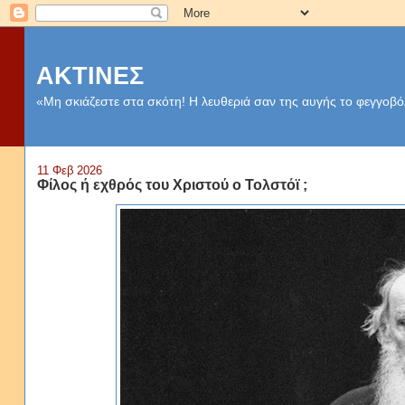
ΑΚΤΙΝΕΣ
«Μη σκιάζεστε στα σκότη! Η λευθεριά σαν της αυγής το φεγγοβόλ
11 Φεβ 2026
Φίλος ή εχθρός του Χριστού ο Τολστόϊ ;