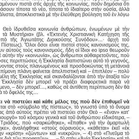
μένουν πιστὰ στὶς ἀρχὲς τῆς κοινωνίας, ποῦν δημόσια ὅτι
άσουν τίποτα τὸ νέο, τίποτα τὸ ἰδιαίτερο στὴν οὐσία, ἀλλὰ
άλιστα, ἀποκλειστικὰ μὲ τὴν ἐλεύθερη βούληση τοῦ ἐν λόγω
ν Θεὸ ἱδρυθεῖσα κοινωνία ἀνθρώπων, ἑνωμένων μὲ τὴν
ὶ τὰ Μυστήρια» (βλ. «Ἐκτενὴς Χριστιανικὴ Κατήχηση τῆς
ὑπὸ τῆς Ἁγιωτάτης Διοικούσης Συνόδου»…· ἀρχὴ τοῦ
Πίστεως). Ὅλοι ὅσοι εἶναι πιστοὶ στοὺς κανονισμούς της,
υν αὐτοὺς τοὺς κανονισμούς, ἤδη οἱ ἴδιοι eo ipso θεωροῦν
σὲ αὐτήν τὴν «κοινωνία», ὡς ἄνθρωποι αὐθαιρετοῦντες, ποὺ
υσες περιπτώσεις ἡ Ἐκκλησία διαπιστώνει αὐτὸ τὸ γεγονός,
ίνοντας στοὺς πλανωμένους καὶ προσδοκώντας τὴ μετάνοιά
ἐπίμονη πλάνη φαίνεται ἀπελπιστικὴ καὶ – ἐπιπλέον – πολὺ
λη τῆς Ἐκκλησίας καὶ σκανδαλίζονται ἀπὸ τὴν ἀταξία τῶν
ἡ Ἐκκλησία δὲν μπορεῖ νὰ πράξει διαφορετικὰ παρὰ νὰ
ώμενο, – δὲν μπορεῖ…, καθὼς σὲ ἀντίθετη περίπτωση δὲν θὰ
ιὰ τὸ ὄφελός της…
ει νὰ πιστεύει καὶ κάθε μέλος της ποὺ δὲν ἐπιθυμεῖ νὰ
ται στὸ «σύμβολο τῆς πίστεως», τὸ γνωστό ὑπὸ τὸ ὄνομα
ας ἀπὸ αὐτοὺς πρέπει νὰ πιστεύει στὸν Θεὸ – «ἕναν» κατ’
ιουργὸ» τοῦ κόσμου γενικὰ καὶ τοῦ ἀνθρώπου εἰδικότερα, –
 Τριάδος, ποὺ «σαρκώθηκε», «ἔπαθε» γιὰ τὴν ἁμαρτωλὴ
ηκε», ἀναλήφθηκε «στοὺς οὐρανούς», «κάθεται» ἐκεῖ «ἐκ
 τὴν «κρίση» «ζώντων» καὶ «νεκρῶν», – 4) στὸ «Πνεῦμα τὸ
ε διὰ τῶν προφητῶν»…, – 5) στὴν «Ἁγία Ἐκκλησία» καὶ τὴ