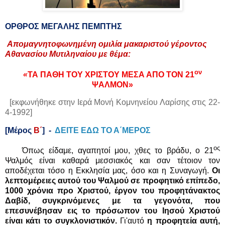
ΟΡΘΡΟΣ ΜΕΓΑΛΗΣ ΠΕΜΠΤΗΣ
Απομαγνητοφωνημένη ομιλία μακαριστού γέροντος
Αθανασίου Μυτιληναίου
με θέμα:
ον
«
ΤΑ ΠΑΘΗ ΤΟΥ ΧΡΙΣΤΟΥ ΜΕΣΑ ΑΠΟ ΤΟΝ 21
ΨΑΛΜΟΝ
»
[εκφωνήθηκε στην Ιερά Μονή Κομνηνείου Λαρίσης στις 22-
4-1992]
[Μέρος
Β΄
]
-
ΔΕΙΤΕ ΕΔΩ ΤΟ Α΄ΜΕΡΟΣ
ος
Όπως είδαμε, αγαπητοί μου, χθες το βράδυ, ο 21
Ψαλμός είναι καθαρά μεσσιακός και σαν τέτοιον τον
αποδέχεται τόσο η Εκκλησία μας, όσο και η Συναγωγή.
Οι
λεπτομέρειες αυτού του Ψαλμού σε προφητικό επίπεδο,
1000 χρόνια προ Χριστού, έργον του προφητάνακτος
Δαβίδ, συγκρινόμενες με τα γεγονότα, που
επεσυνέβησαν εις το πρόσωπον του Ιησού Χριστού
είναι κάτι το συγκλονιστικόν.
Γι'αυτό
η προφητεία αυτή,