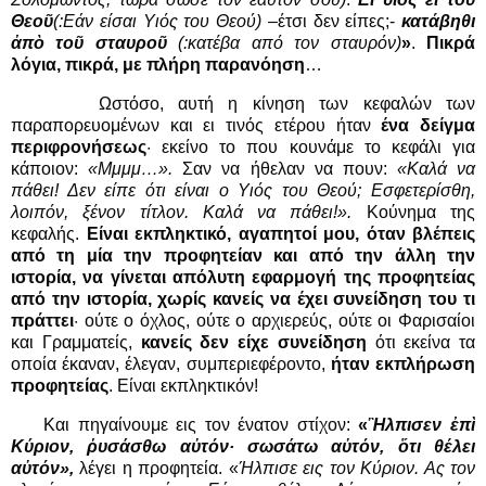
Θεοῦ
(:Εάν είσαι Υιός του Θεού)
–έτσι δεν είπες;-
κατάβηθι
ἀπὸ τοῦ σταυροῦ
(:κατέβα από τον σταυρόν)
»
.
Πικρά
λόγια, πικρά, με πλήρη παρανόηση
…
Ωστόσο, αυτή η κίνηση των κεφαλών των
παραπορευομένων και ει τινός ετέρου ήταν
ένα δείγμα
περιφρονήσεως
· εκείνο το που κουνάμε το κεφάλι για
κάποιον:
«Μμμμ…».
Σαν να ήθελαν να πουν:
«Καλά να
πάθει! Δεν είπε ότι είναι ο Υιός του Θεού; Εσφετερίσθη,
λοιπόν, ξένον τίτλον. Καλά να πάθει!».
Κούνημα της
κεφαλής.
Είναι εκπληκτικό, αγαπητοί μου, όταν βλέπεις
από τη μία την προφητείαν και από την άλλη την
ιστορία, να γίνεται απόλυτη εφαρμογή της προφητείας
από την ιστορία, χωρίς κανείς να έχει συνείδηση του τι
πράττει
· ούτε ο όχλος, ούτε ο αρχιερεύς, ούτε οι Φαρισαίοι
και Γραμματείς,
κανείς δεν είχε συνείδηση
ότι εκείνα τα
οποία έκαναν, έλεγαν, συμπεριεφέροντο,
ήταν εκπλήρωση
προφητείας
. Είναι εκπληκτικόν!
Και πηγαίνουμε εις τον ένατον στίχον:
«
Ἢλπισεν ἐπὶ
Κύριον, ῥυσάσθω αὐτόν· σωσάτω αὐτόν, ὅτι θέλει
αὐτόν»,
λέγει η προφητεία. «
Ήλπισε εις τον Κύριον. Ας τον