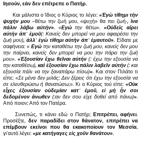
Ιησούν, εάν δεν επέτρεπε ο Πατήρ.
Και μάλιστα ο Ίδιος ο Κύριος το λέγει:
«Ἐγὼ τίθημι τὴν
ψυχήν μου
–θέτω την ζωή μου, «ψυχή» θα πει ζωή-
, ἵνα
πάλιν λάβω αὐτήν
»
.
«
Εγώ
την θέτω»
.
«Οὐδεὶς αἴρει
αὐτὴν ἀπ᾿ ἐμοῦ
(: Κανείς δεν μπορεί να μου αφαιρέσει την
ζωή μου)
, ἀλλ᾿ ἐγὼ τίθημι αὐτὴν ἀπ᾿ ἐμαυτοῦ
»
. Είδατε με
σαφήνεια:
«
Εγώ
την καταθέτω την ζωή μου, κανείς δεν μου
την παίρνει, κανείς δεν μπορεί να μου την πάρει την ζωή
μου».
«Ἐξουσίαν ἔχω θεῖναι αὐτήν
(: έχω την εξουσία να
την καταθέσω)
, καὶ ἐξουσίαν ἔχω πάλιν λαβεῖν αὐτήν
(: και
εξουσία πάλι να την ξαναπάρω πίσω)
»
.
Και στον Πιλάτο τι
είπε;
«Σε μένα δεν μιλάς; Δεν ξέρεις ότι έχω την εξουσία να
σε ελευθερώσω ή θανατώσω;».
Κι ο Κύριος τού είπε:
«Οὐκ
εἶχες ἐξουσίαν οὐδεμίαν κατ᾿ ἐμοῦ, εἰ μὴ ἦν σοι
δεδομένον ἄνωθεν
(:αν δεν σου είχε δοθεί από πάνω)
»
.
Από ποιον; Από τον Πατέρα.
Συνεπώς, τι κάνει εδώ ο Πατήρ;
Επιτρέπει, αφήνει
.
Προσέξτε,
δεν παραδίδει στον θάνατον, επιτρέπει να
επέμβουν εκείνοι που θα εκακοποίουν τον Μεσσία
,
γι'αυτό λέγει:
«με κατήγαγες
εἰς χοῦν θανάτου
»
.