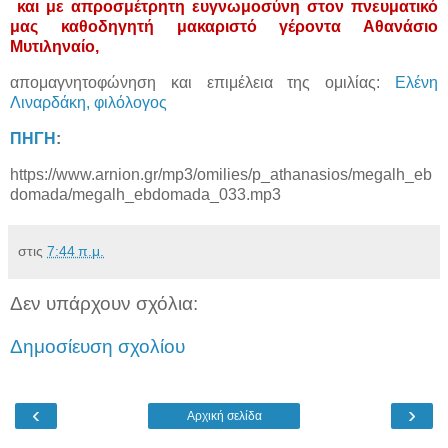
και με απροσμέτρητη ευγνωμοσύνη στον πνευματικό
μας καθοδηγητή μακαριστό γέροντα Αθανάσιο
Μυτιληναίο,
απομαγνητοφώνηση και επιμέλεια της ομιλίας:
Ελένη
Λιναρδάκη, φιλόλογος
ΠΗΓΗ
:
https://www.arnion.gr/mp3/omilies/p_athanasios/megalh_eb
domada/megalh_ebdomada_033.mp3
στις
7:44 π.μ.
Δεν υπάρχουν σχόλια:
Δημοσίευση σχολίου
‹
›
Αρχική σελίδα