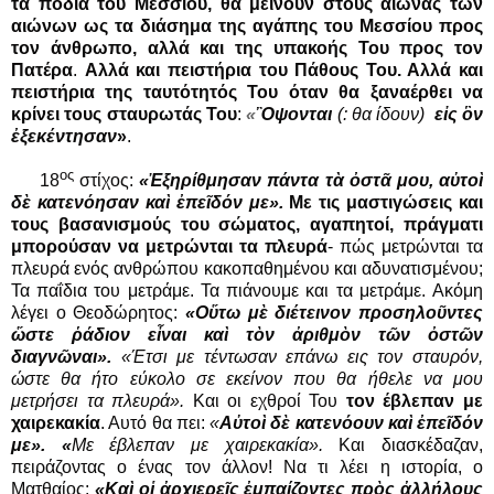
τα πόδια του Μεσσίου, θα μείνουν στους αιώνας των
αιώνων ως τα διάσημα της αγάπης του Μεσσίου προς
τον άνθρωπο, αλλά και της υπακοής Του προς τον
Πατέρα
.
Αλλά
και πειστήρια του Πάθους Του. Αλλά και
πειστήρια της ταυτότητός Του όταν θα ξαναέρθει να
κρίνει τους σταυρωτάς Του
:
«
Ὂψονται
(: θα ίδουν)
εἰς ὃν
ἐξεκέντησαν
»
.
ος
18
στίχος:
«Ἐξηρίθμησαν πάντα τὰ ὀστᾶ μου, αὐτοὶ
δὲ κατενόησαν καὶ ἐπεῖδόν με».
Με τις μαστιγώσεις και
τους βασανισμούς του σώματος, αγαπητοί, πράγματι
μπορούσαν να μετρώνται τα πλευρά
- πώς μετρώνται τα
πλευρά ενός ανθρώπου κακοπαθημένου και αδυνατισμένου;
Τα παΐδια του μετράμε. Τα πιάνουμε και τα μετράμε.
Ακόμη
λέγει ο Θεοδώρητος:
«Οὕτω μὲ διέτεινον προσηλοῦντες
ὥστε ῥάδιον εἶναι καὶ τὸν ἀριθμὸν τῶν ὀστῶν
διαγνῶναι».
«Έτσι με τέντωσαν επάνω εις τον σταυρόν,
ώστε θα ήτο εύκολο σε εκείνον που θα ήθελε να μου
μετρήσει τα πλευρά».
Και οι εχθροί Του
τον έβλεπαν με
χαιρεκακία
. Αυτό θα πει:
«
Αὐτοὶ δὲ κατενόουν καὶ ἐπεῖδόν
με». «
Με έβλεπαν με χαιρεκακία».
Και διασκέδαζαν,
πειράζοντας ο ένας τον άλλον! Να τι λέει η ιστορία, ο
Ματθαίος:
«
Καὶ οἱ ἀρχιερεῖς ἐμπαίζοντες πρὸς ἀλλήλους