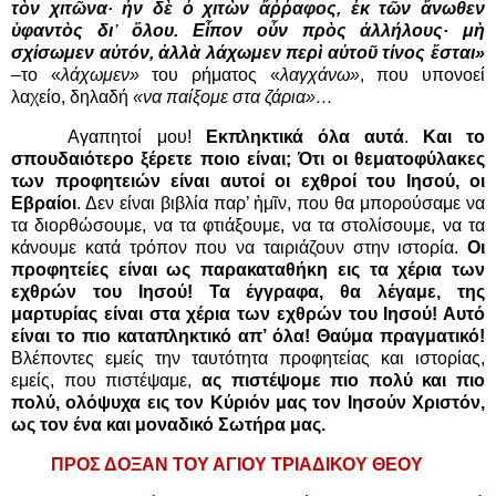
τὸν χιτῶνα· ἦν δὲ ὁ χιτὼν ἄῤῥαφος,
ἐκ τῶν ἄνωθεν
ὑφαντὸς δι᾿ ὅλου.
Εἶπον οὖν πρὸς ἀλλήλους· μὴ
σχίσωμεν αὐτόν, ἀλλὰ λάχωμεν περὶ αὐτοῦ τίνος ἔσται
»
–το «
λάχωμεν»
του ρήματος
«
λαγχάνω»
, που υπονοεί
λαχείο, δηλαδή
«να παίξομε στα ζάρια
»
…
Αγαπητοί μου!
Εκπληκτικά όλα αυτά
.
Και το
σπουδαιότερο ξέρετε ποιο είναι; Ότι οι θεματοφύλακες
των προφητειών είναι αυτοί οι εχθροί του Ιησού, οι
Εβραίοι
. Δεν είναι βιβλία παρ’ ἡμῖν, που θα μπορούσαμε να
τα διορθώσουμε, να τα φτιάξουμε, να τα στολίσουμε, να τα
κάνουμε κατά τρόπον που να ταιριάζουν στην ιστορία.
Οι
προφητείες είναι ως παρακαταθήκη εις τα χέρια των
εχθρών του Ιησού! Τα έγγραφα, θα λέγαμε, της
μαρτυρίας είναι στα χέρια των εχθρών του Ιησού! Αυτό
είναι το πιο καταπληκτικό απ’ όλα! Θαύμα πραγματικό!
Βλέποντες εμείς την ταυτότητα προφητείας και ιστορίας,
εμείς, που πιστέψαμε,
ας πιστέψομε
πιο πολύ και πιο
πολύ, ολόψυχα εις τον Κύριόν μας τον Ιησούν Χριστόν,
ως τον ένα και μοναδικό Σωτήρα μας.
ΠΡΟΣ ΔΟΞΑΝ ΤΟΥ ΑΓΙΟΥ ΤΡΙΑΔΙΚΟΥ ΘΕΟΥ