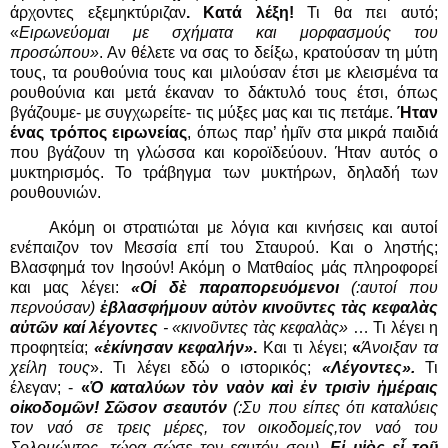
άρχοντες εξεμηκτύριζαν
. Κατά λέξη!
Τι θα πει αυτό;
«
Ειρωνεύομαι με σχήματα και μορφασμούς του
προσώπου»
. Αν θέλετε να σας το δείξω, κρατούσαν τη μύτη
τους, τα ρουθούνια τους και μιλούσαν έτσι με κλεισμένα τα
ρουθούνια και μετά έκαναν το δάκτυλό τους έτσι, όπως
βγάζουμε- με συγχωρείτε- τις μύξες μας και τις πετάμε.
Ήταν
ένας τρόπος ειρωνείας
, όπως παρ’ ἡμῖν στα μικρά παιδιά
που βγάζουν τη γλώσσα και κοροϊδεύουν. Ήταν αυτός ο
μυκτηρισμός. Το τράβηγμα των μυκτήρων, δηλαδή των
ρουθουνιών.
Ακόμη οι στρατιώται με λόγια και κινήσεις και αυτοί
ενέπαιζον τον Μεσσία επί του Σταυρού. Και ο ληστής;
Βλασφημά τον Ιησούν! Ακόμη ο Ματθαίος μάς πληροφορεί
και μας λέγει:
«Οἱ δὲ παραπορευόμενοι
(:αυτοί που
περνούσαν)
ἐβλασφήμουν αὐτὸν κινοῦντες τὰς κεφαλὰς
αὐτῶν καί λέγοντες
- «κινοῦντες τὰς κεφαλὰς»
… Τι λέγει η
προφητεία;
«ἐκίνησαν κεφαλήν»
.
Και τι λέγει;
«
Άνοιξαν τα
χείλη τους
». Τι λέγει εδώ ο ιστορικός;
«Λέγοντες».
Τι
έλεγαν; -
«
Ὁ καταλύων τὸν ναὸν καὶ ἐν τρισὶν ἡμέραις
οἰκοδομῶν! Σῶσον σεαυτόν
(:Συ που είπες ότι καταλύεις
τον ναό σε τρεις μέρες, τον οικοδομείς,τον ναό του
Σολομώντος, τώρα σώσε τον εαυτόν σου)
.
Εἰ υἱὸς εἶ τοῦ