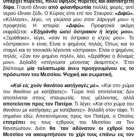
υπάρχει πυρετός, πολύ υψηλός πυρετός και ακατάσχετη
δίψα.
Γι'αυτό έδιναν
από φιλανθρωπία
πολλές φορές, αντί
νερού έδιναν ξύδι. Ο Κύριος είπε επί του Σταυρού:
«Διψῶ»
.
«
Κόλλησε»
, λέγει,
«
η
γλώσσα μου στον λάρυγγά μου»
η
προφητεία. Η ιστορία:
«Διψῶ».
Προφητικά ακόμη
εκφράζεται:
«Ἐξηράνθη ὡσεὶ ὄστρακον ἡ ἰσχύς μου».
«
Ξεράθηκε»
, λέγει, «
σαν το όστρακο η ισχύς μου»
. Το
«
ὄστρακον»
τι είναι; Είναι ο ψημένος πηλός. Όπως και το
σταμνί και το τσουκάλι λέγονται «όστρακα». Είναι ο ψημένος
πηλός.
«Σαν τον ψημένο πηλό»,
λέει,
«ξεράθηκε η δύναμίς
μου»
. Δηλαδή «
στέγνωσα μένοντας άκαμπτος».
Έτσι
βλέπουμε
μία ταλαιπωρία άνευ προηγουμένου εις το
πρόσωπον του Μεσσίου. Ψυχική και σωματική.
«
Καὶ εἰς χοῦν θανάτου κατήγαγές με».
«Και στο χώμα
του θανάτου με κατέβασες».
Τώρα πού αποτείνεται; Δεν
αποτείνεται στους σταυρωτάς· τους μέλλοντας, αλλά
αποτείνεται προς τον Πατέρα
. Τι λέγει; «
Και στο χώμα του
θανάτου με κατήγαγες, με κατέβασες»
· δηλαδή στον τάφο. Τι
σημαίνει εδώ; Αποτεινόμενος προς τον Πατέρα, ο Οποίος
επιτρέπει
εις τους εχθρούς του Μεσσίου να Τον
θανατώσουν. Διότι
θα ΄ταν αδύνατον οι εχθροί του
Μεσσίου να ακουμπήσουν το χέρι τους επάνω εις τον