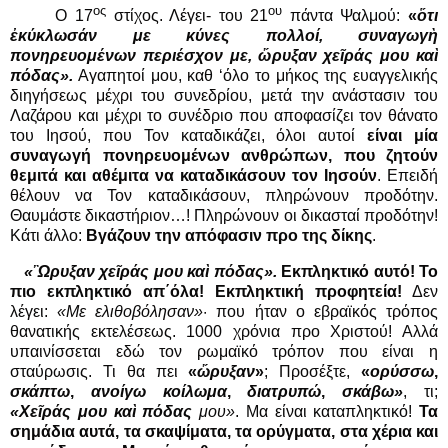
ος
ου
Ο 17
στίχος. Λέγει- του 21
πάντα Ψαλμού:
«
ὅτι
ἐκύκλωσάν με κύνες πολλοί, συναγωγὴ
πονηρευομένων περιέσχον με, ὤρυξαν χεῖράς μου καὶ
πόδας».
Αγαπητοί μου, καθ ‘όλο το μήκος της ευαγγελικής
διηγήσεως μέχρι του συνεδρίου, μετά την ανάστασιν του
Λαζάρου και μέχρι το συνέδριο που αποφασίζει τον θάνατο
του Ιησού, που Τον καταδικάζει, όλοι αυτοί
είναι μία
συναγωγή πονηρευομένων ανθρώπων, που ζητούν
θεμιτά και αθέμιτα να καταδικάσουν τον Ιησούν
. Επειδή
θέλουν να Τον καταδικάσουν, πληρώνουν προδότην.
Θαυμάστε δικαστήριον…! Πληρώνουν οι δικασταί προδότην!
Κάτι άλλο:
Βγάζουν την απόφασιν προ της δίκης
.
«Ὢρυξαν χεῖράς μου καὶ πόδας».
Εκπληκτικό αυτό! Το
πιο εκπληκτικό απ΄όλα!
Εκπληκτική προφητεία!
Δεν
λέγει:
«Με ελιθοβόλησαν»
· που ήταν ο εβραϊκός τρόπος
θανατικής εκτελέσεως. 1000 χρόνια προ Χριστού! Αλλά
υπαινίσσεται εδώ τον ρωμαϊκό τρόπον που είναι η
σταύρωσις. Τι θα πει
«
ὤρυξαν
»
; Προσέξτε,
«
ορύσσω
,
σκάπτω
,
ανοίγω
κοίλωμα
,
διατρυπώ
,
σκάβω»
, τι;
«Χεῖράς μου καὶ πόδας
μου»
. Μα είναι καταπληκτικό!
Τα
σημάδια αυτά, τα σκαψίματα, τα ορύγματα, στα χέρια και