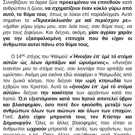
Συνηθίζουν τα άγρια ζώα
προκειμένου να επιτεθούν
κατά
ανθρώπου ή ζώου,
να σχηματίζουν έναν κύκλο γύρω από
αυτό, το θύμα τους
· όπως οι λύκοι επί παραδείγματι. Αυτό
σημαίνει το
«Περιεκύκλωσάν με καί περιέσχον με»
·
«
ήρθαν γύρω γύρω μου, σαν λεία τους, σαν θύμα τους, να
μην τους ξεφύγω».
Και δείχνει, ακόμη,
μίαν αγρίαν χαράν
για την εξασφαλισμένη επιτυχία που θα είχαν οι
άνθρωποι αυτοί πάνω στο θύμα τους.
ος
Ο 14
στίχος του Ψαλμού:
«
Ἢνοιξαν ἐπ᾿ ἐμὲ τὸ στόμα
αὐτῶν ὡς λέων ἁρπάζων καὶ ὠρυόμενος».
«Άνοιξαν
εναντίον μου το στόμα τους, σαν λιοντάρι που αρπάζει και
ωρύεται»
. Ακόμη μια εικόνα εδώ αναφέρει ο Ψαλμωδός από
τον ζωικό κόσμο, που δείχνει
την ωμή κτηνωδία
των
εχθρών του Χριστού. Αυτό το
«ἤνοιξαν ἐπ᾿ ἐμὲ τὸ στόμα
αὐτῶν»
δείχνει
την κακότητα
των αρχόντων κατά του
Ιησού.
Ό,τι εξεστόμισαν κατά του Ιησού αποτελεί ύβριν
και βλασφημίαν, όσο ποτέ δεν ηκούσθη μεταξύ των
ανθρώπων όλων των αιώνων και όλων των εποχών.
Γιατί;
Διότι είχαν μπροστά τους τον Κτίστην και
Δημιουργόν
. Όλες οι άλλες βλασφημίες που είπαν οι
άνθρωποι
ωχριούν
μπροστά σ΄ αυτές των αρχόντων, των
αρχιερέων κ.λπ. Όσες άλλες ειπώθηκαν μετά Χριστόν,