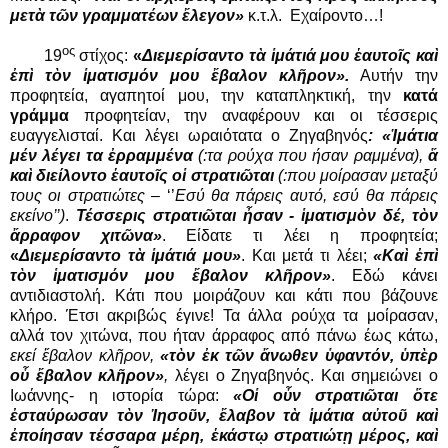
μετὰ τῶν γραμματέων ἔλεγον
»
κ.τ.λ.
Εχαίροντο…!
ος
19
στίχος:
«
Διεμερίσαντο τὰ ἱμάτιά μου ἑαυτοῖς καὶ
ἐπὶ τὸν ἱματισμόν μου ἔβαλον κλῆρον».
Αυτήν την
προφητεία, αγαπητοί μου, την καταπληκτική, την
κατά
γράμμα
προφητείαν, την αναφέρουν και οι τέσσερις
ευαγγελισταί. Και λέγει ωραιότατα ο Ζηγαβηνός
: «Ἱμάτια
μέν λέγει τα ἐρραμμένα
(:τα ρούχα που ήσαν ραμμένα),
ἅ
καὶ διείλοντο ἑαυτοῖς οἱ στρατιῶται
(:που μοίρασαν μεταξύ
τους οι στρατιώτες –
‘’
Εσύ θα πάρεις αυτό, εσύ θα πάρεις
εκείνο’’)
.
Τέσσερις στρατιῶται ἦσαν - ἱματισμὸν δέ, τὸν
ἄρραφον χιτῶνα»
. Είδατε τι λέει η προφητεία;
«
Διεμερίσαντο τὰ ἱμάτιά μου»
. Και μετά τι λέει;
«Καὶ ἐπὶ
τὸν ἱματισμόν μου ἔβαλον κλῆρον»
. Εδώ κάνει
αντιδιαστολή. Κάτι που μοιράζουν και κάτι που βάζουνε
κλήρο. Έτσι ακριβώς έγινε! Τα άλλα ρούχα τα μοίρασαν,
αλλά τον χιτώνα, που ήταν άρραφος από πάνω έως κάτω,
εκεί ἔβαλον κλῆρον,
«τὸν ἐκ τῶν ἄνωθεν ὑφαντόν, ὑπὲρ
οὗ ἔβαλον κλῆρον»
,
λέγει ο Ζηγαβηνός. Και σημειώνει ο
Ιωάννης- η ιστορία τώρα:
«Οἱ οὖν στρατιῶται ὅτε
ἐσταύρωσαν τὸν Ἰησοῦν, ἔλαβον τὰ ἱμάτια αὐτοῦ καὶ
ἐποίησαν τέσσαρα μέρη, ἑκάστῳ στρατιώτῃ μέρος, καὶ