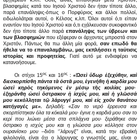
βλασφημίες κατά του Ιησού Χριστού δεν ήταν τίποτε άλλο,
παρά επανάληψις-όπως ο Πορφύριος και άλλοι πολλοί,
ειδωλολάτραι αυτοί, ο Κέλσος κ.λπ. Όλοι αυτοί ό,τι είπαν
εναντίον του Ιησού Χριστού και ό,τι εχάλκευσαν συκοφαντικό
δεν ήτο τίποτε άλλο παρά
επανάληψις των ύβρεων και
των βλασφημιών
που εξέφεραν οι άρχοντες μπροστά στον
Χριστόν
.
Πάντως θα πω άλλη μία φορά,
σαν επωδό θα
ήθελα να το επαναλαμβάνω,
μας εκπλήσσει η ταύτισις
ιστορίας και προφητείας
. Γιατί αυτό με ενδιαφέρει να
κατανοήσουμε.
ος
ος
Οι στίχοι 15
και 16
:
«Ὡσεὶ ὕδωρ ἐξεχύθην, καὶ
διεσκορπίσθη πάντα τὰ ὀστᾶ μου, ἐγενήθη ἡ καρδία μου
ὡσεὶ κηρὸς τηκόμενος ἐν μέσῳ τῆς κοιλίας μου·
ἐξηράνθη ὡσεὶ ὄστρακον ἡ ἰσχύς μου, καὶ ἡ γλῶσσά
μου κεκόλληται τῷ λάρυγγί μου, καὶ εἰς χοῦν θανάτου
κατήγαγές με».
Δηλαδή: «
Σαν το νερό έρρευσα και
σκορπίστηκαν όλα τα κόκαλά μου· έγινε η καρδιά μου σαν το
κερί που λιώνει μέσα στα σπλάχνα μου· ξεράθηκε σαν
όστρακο η ισχύς μου και η γλώσσα μου κόλλησε στον
ουρανίσκο μου
–διότι ‘’
λάρυγξ’’
είναι, κατά την εβραϊκή
φιλολογία, είναι όχι ο λάρυγγας ο γνωστός μας, είναι ο