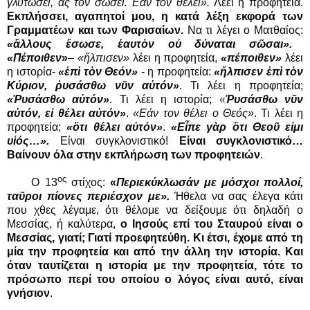
γλυτώσει, ας τον σώσει. Εάν τον θέλει».
Λέει η προφητεία.
Εκπλήσσει, αγαπητοί μου, η κατά λέξη εκφορά των
Γραμματέων και των Φαρισαίων.
Να τι λέγει ο Ματθαίος:
«ἄλλους ἔσωσε,
ἑαυτὸν οὐ δύναται σῶσαι».
«Πέποιθεν
»
–
«ἤλπισεν»
λέει η προφητεία,
«πέποιθεν»
λέει
η ιστορία-
«ἐπὶ τὸν Θεόν»
- η προφητεία:
«ἤλπισεν ἐπὶ τὸν
Κύριον,
ῥυσάσθω νῦν αὐτόν»
. Τι λέει η προφητεία;
«Ῥυσάσθω αὐτόν»
. Τι λέει η ιστορία;
«
Ῥυσάσθω νῦν
αὐτόν, εἰ θέλει αὐτόν»
.
«Εάν τον θέλει ο Θεός»
. Τι λέει η
προφητεία;
«ὅτι θέλει αὐτόν»
.
«Εἶπε γὰρ ὅτι Θεοῦ εἰμι
υἱός…».
Είναι συγκλονιστικό!
Είναι συγκλονιστικό…
Βαίνουν όλα στην εκπλήρωση των προφητειών
.
ος
Ο 13
στίχος:
«
Περιεκύκλωσάν με μόσχοι πολλοί,
ταῦροι πίονες περιέσχον με».
Ήθελα να σας έλεγα κάτι
που χθες λέγαμε, ότι θέλομε να δείξουμε ότι δηλαδή ο
Μεσσίας, ή καλύτερα,
ο Ιησούς επί του Σταυρού είναι ο
Μεσσίας, γιατί; Γιατί προεφητεύθη. Κι έτσι, έχομε από τη
μία την προφητεία και από την άλλη την ιστορία. Και
όταν ταυτίζεται η ιστορία με την προφητεία, τότε το
πρόσωπο περί του οποίου ο λόγος είναι αυτό, είναι
γνήσιον
.