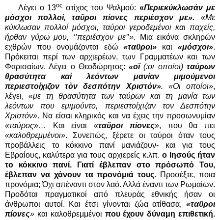
ος
Λέγει ο 13
στίχος του Ψαλμού:
«
Περιεκύκλωσάν με
μόσχοι πολλοί, ταῦροι πίονες περιέσχον με».
«Με
κύκλωσαν πολλοί μόσχοι, ταύροι γεροδεμένοι και παχείς,
ήρθαν γύρω μου, ‘’περιέσχον με’’».
Μια εικόνα σκληρών
εχθρών που ονομάζονται εδώ
«ταῦροι»
και
«μόσχοι»
.
Πρόκειται περί των αρχιερέων, των Γραμματέων και των
Φαρισαίων. Λέγει ο Θεοδώρητος:
«οἵ
(:οι οποίοι)
ταύρων
θρασύτητα καὶ λεόντων μανίαν μιμούμενοι
περιεστοίχιζον τὸν δεσπότην Χριστόν»
. «Οι οποίοι»
,
λέγει, «
με τη θρασύτητα των ταύρων και τη μανία των
λεόντων που εμιμούντο, περιεστοίχιζαν τον Δεσπότην
Χριστόν»
. Να είσαι κληρικός και να έχεις την προσωνυμίαν
«ταύρος»…
Και είναι
«
ταῦροι πίονες
»
, που θα πει
«καλοθρεμμένοι»
. Συνεπώς, ξέρετε οι ταύροι όταν τους
προβάλλεις το κόκκινο πανί μανιάζουν- και για τους
Εβραίους, καλύτερα για τους αρχιερείς κ.λπ.
ο Ιησούς ήταν
το κόκκινο πανί.
Γιατί έβλεπαν στο πρόσωπό Του,
έβλεπαν να χάνουν τα προνόμιά τους.
Προσέξτε, ποια
προνόμια; Όχι απέναντι στον λαό. Αλλά έναντι των Ρωμαίων.
Προδόται πραγματικοί από πλευράς εθνικής ήσαν οι
άνθρωποι αυτοί. Και έτσι γίνονται ζώα ατίθασα,
«ταῦροι
πίονες
»
και καλοθρεμμένοι
που έχουν δύναμη επιθετική.