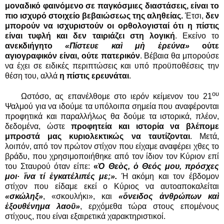
μοναδικό φαινόμενο σε παγκόσμιες διαστάσεις, είναι το
πιο ισχυρό στοιχείο βεβαιώσεως της αληθείας.
Έτσι,
δεν
μπορούν να ισχυριστούν οι ορθολογισταί ότι η πίστις
είναι τυφλή και δεν ταιριάζει στη λογική
. Εκείνο το
ανεκδιήγητο
«Πίστευε καὶ μὴ ἐρεύνα»
ούτε
αγιογραφικόν είναι, ούτε πατερικόν
. Βέβαια θα μπορούσε
να έχει σε ειδικές περιπτώσεις και υπό προϋποθέσεις την
θέση του, αλλά
η πίστις ερευνάται
.
ου
Ωστόσο, ας επανέλθομε στο ιερόν κείμενον του 21
Ψαλμού για να ιδούμε τα υπόλοιπα σημεία που αναφέρονται
προφητικά και παραλλήλως θα δούμε τα ιστορικά, πλέον,
δεδομένα, ώστε
προφητεία και ιστορία να βλέπομε
μπροστά μας κυριολεκτικώς να ταυτίζονται
. Μετά,
λοιπόν, από τον πρώτον στίχον που είχαμε αναφέρει χθες το
βράδυ, που χρησιμοποιήθηκε από τον ίδιον τον Κύριον επί
του Σταυρού όταν είπε:
«
Ὁ Θεὸς, ὁ Θεός μου, πρόσχες
μοι· ἵνα τί ἐγκατέλιπές με;».
Ή ακόμη και τον έβδομον
στίχον που είδαμε εκεί ο Κύριος να αυτοαποκαλείται
«σκώληξ»
, «σκουλήκι», και
«ὄνειδος ἀνθρώπων καὶ
ἐξουθένημα λαοῦ»
, ερχόμεθα τώρα στους επομένους
στίχους, που είναι εξαιρετικά χαρακτηριστικοί.