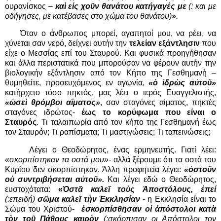
ουρανίσκος –
καὶ εἰς χοῦν θανάτου κατήγαγές με
(:
και με
οδήγησες, με κατέβασες στο χώμα του θανάτου)
»
.
Όταν ο άνθρωπος μπορεί, αγαπητοί μου, να ρέει, να
χύνεται σαν νερό, δείχνει αυτήν την
τελείαν εξάντλησιν
που
είχε ο Μεσσίας επί του Σταυρού. Και φυσικά προηγήθησαν
και άλλα περιστατικά που μπορούσαν να φέρουν αυτήν την
βιολογικήν εξάντλησιν από τον Κήπο της Γεσθημανή –
θυμηθείτε, προσευχόμενος εν αγωνία,
«ὁ ἱδρὼς αὐτοῦ»
κατήρχετο τόσο πηκτός, μας λέει ο ιερός Ευαγγελιστής,
«ὡσεὶ θρόμβοι αἵματος»
, σαν σταγόνες αίματος, πηκτές
σταγόνες ιδρώτος-
έως το κορύφωμα που είναι ο
Σταυρός
. Τι ταλαιπωρία από τον κήπο της Γεσθημανή έως
τον Σταυρόν; Τι ραπίσματα; Τι μαστιγώσεις; Τι ταπεινώσεις;
Λέγει ο Θεοδώρητος, ένας ερμηνευτής. Γιατί λέει:
«σκορπίστηκαν τα οστά μου»-
αλλά ξέρουμε ότι τα οστά του
Κυρίου δεν σκορπίστηκαν. Άλλη προφητεία λέγει:
«ὀστοῦν
οὐ συντριβήσεται αὐτοῦ».
Και λέγει εδώ ο Θεοδώρητος,
ευστοχότατα:
«
Ὀστᾶ καλεῖ τοὺς Ἀποστόλους, ἐπεί
(:επειδή)
σῶμα καλεῖ τὴν Ἐκκλησίαν
- η Εκκλησία είναι το
Σώμα του Χριστού-
ἐσκορπίσθησαν οἱ ἀπόστολοι κατὰ
τὸν τοῦ Πάθους καιρὸν
(:σκόρπισαν οι Απόστολοι τον