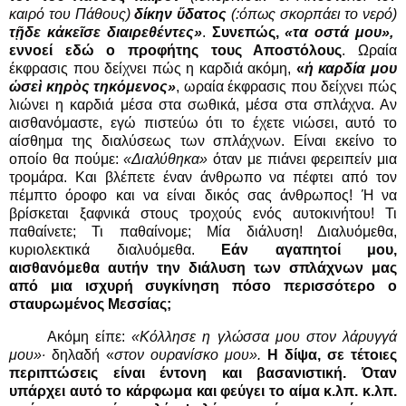
καιρό του Πάθους)
δίκην ὕδατος
(:όπως σκορπάει το νερό)
τῇδε κἀκεῖσε διαιρεθέντες»
.
Συνεπώς,
«τα οστά μου»,
εννοεί εδώ ο προφήτης τους Αποστόλους
. Ωραία
έκφρασις που δείχνει πώς η καρδιά ακόμη,
«
ἡ καρδία μου
ὡσεὶ κηρὸς τηκόμενος»
, ωραία έκφρασις που δείχνει πώς
λιώνει η καρδιά μέσα στα σωθικά, μέσα στα σπλάχνα. Αν
αισθανόμαστε, εγώ πιστεύω ότι το έχετε νιώσει, αυτό το
αίσθημα της διαλύσεως των σπλάχνων. Είναι εκείνο το
οποίο θα πούμε:
«Διαλύθηκα»
όταν με πιάνει φερειπείν μια
τρομάρα. Και βλέπετε έναν άνθρωπο να πέφτει από τον
πέμπτο όροφο και να είναι δικός σας άνθρωπος! Ή να
βρίσκεται ξαφνικά στους τροχούς ενός αυτοκινήτου! Τι
παθαίνετε; Τι παθαίνομε; Μία διάλυση! Διαλυόμεθα,
κυριολεκτικά διαλυόμεθα.
Εάν αγαπητοί μου,
αισθανόμεθα αυτήν την διάλυση των σπλάχνων μας
από μια ισχυρή συγκίνηση πόσο περισσότερο ο
σταυρωμένος Μεσσίας;
Ακόμη είπε:
«Κόλλησε η γλώσσα μου στον λάρυγγά
μου»·
δηλαδή «
στον
ουρανίσκο μου».
Η δίψα, σε τέτοιες
περιπτώσεις είναι έντονη και βασανιστική. Όταν
υπάρχει αυτό το κάρφωμα και φεύγει το αίμα κ.λπ. κ.λπ.