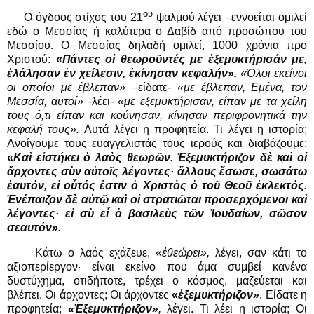
ου
Ο όγδοος στίχος του 21
ψαλμού λέγει –εννοείται ομιλεί
εδώ ο Μεσσίας ή καλύτερα ο Δαβίδ από προσώπου του
Μεσσίου. Ο Μεσσίας δηλαδή ομιλεί, 1000 χρόνια προ
Χριστού:
«
Πάντες οἱ θεωροῦντές με ἐξεμυκτήρισάν με,
ἐλάλησαν ἐν χείλεσιν, ἐκίνησαν κεφαλήν».
«Όλοι εκείνοι
οι οποίοι με έβλεπαν» –
είδατε-
«με έβλεπαν, Εμένα, τον
Μεσσία, αυτοί» -
λέει
- «με εξεμυκτήρισαν, είπαν με τα χείλη
τους ό,τι είπαν και κούνησαν, κίνησαν περιφρονητικά την
κεφαλή τους».
Αυτά λέγει η προφητεία. Τι λέγει η ιστορία;
Ανοίγουμε τους ευαγγελιστάς τους ιερούς και διαβάζουμε:
«
Καὶ εἱστήκει ὁ λαὸς θεωρῶν. Ἐξεμυκτήριζον δὲ καὶ οἱ
ἄρχοντες σὺν αὐτοῖς λέγοντες· ἄλλους ἔσωσε, σωσάτω
ἑαυτόν, εἰ οὗτός ἐστιν ὁ Χριστὸς ὁ τοῦ Θεοῦ ἐκλεκτός.
Ἐνέπαιζον δὲ αὐτῷ καὶ οἱ στρατιῶται προσερχόμενοι καὶ
λέγοντες· εἰ σὺ εἶ ὁ βασιλεὺς τῶν Ἰουδαίων, σῶσον
σεαυτόν».
Κάτω ο λαός εχάζευε, «
ἐθεώρει»,
λέγει, σαν κάτι το
αξιοπερίεργον· είναι εκείνο που άμα συμβεί κανένα
δυστύχημα, οτιδήποτε, τρέχει ο κόσμος, μαζεύεται και
βλέπει. Οι άρχοντες; Οι άρχοντες
«
ἐξεμυκτήριζον»
. Είδατε η
προφητεία;
«Ἐξεμυκτήριζον»
,
λέγει. Τι λέει η ιστορία; Οι