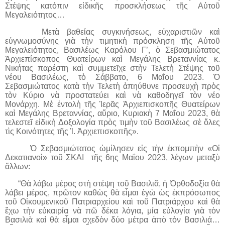
Στέψης κατόπιν εἰδικῆς προσκλήσεως τῆς Αὐτοῦ
Μεγαλειότητος…
Μετὰ βαθείας συγκινήσεως, εὐχαριστιῶν καὶ
εὐγνωμοσύνης γιὰ τὴν τιμητικὴ πρόσκληση τῆς Αὐτοῦ
Μεγαλειότητος, Βασιλέως Καρόλου Γ’, ὁ Σεβασμιώτατος
Ἀρχιεπίσκοπος Θυατείρων καὶ Μεγάλης Βρεταννίας κ.
Νικήτας παρέστη καὶ συμμετεῖχε στὴν Τελετὴ Στέψης τοῦ
νέου Βασιλέως, τὸ Σάββατο, 6 Μαΐου 2023. Ὁ
Σεβασμιώτατος κατὰ τὴν Τελετὴ ἀπηύθυνε προσ­ευχὴ πρὸς
τὸν Κύριο νὰ προστατεύει καὶ νὰ καθοδηγεῖ τὸν νέο
Μονάρχη. Μὲ ἐντολὴ τῆς Ἱερᾶς Ἀρχιεπισκοπῆς Θυατείρων
καὶ Μεγάλης Βρεταννίας, αὔριο, Κυριακὴ 7 Μαΐου 2023, θὰ
τελεστεῖ εἰδικὴ Δοξολογία πρὸς τιμὴν τοῦ Βασιλέως σὲ ὅλες
τὶς Κοινότητες τῆς Ἱ. Ἀρχιεπισκοπῆς».
Ὁ Σεβασμιώτατος ὡμίλησεν εἰς τὴν ἐκπομπὴν «Οἱ
Δεκατιανοὶ» τοῦ ΣΚΑΙ τῆς 6ης Μαΐου 2023, λέγων μεταξὺ
ἄλλων:
“Θὰ λάβω μέρος στὴ στέψη τοῦ Βασιλιᾶ, ἡ Ὀρθοδοξία θὰ
λάβει μέρος, πρῶτον καθὼς θὰ εἶμαι ἐγὼ ὡς ἐκπρόσωπος
τοῦ Οἰκουμενικοῦ Πατριαρχείου καὶ τοῦ Πατριάρχου καὶ θὰ
ἔχω τὴν εὐκαιρία νὰ πῶ δέκα λόγια, μία εὐλογία γιὰ τὸν
Βασιλιὰ καὶ θὰ εἶμαι σχεδὸν δύο μέτρα ἀπὸ τὸν Βασιλιά…