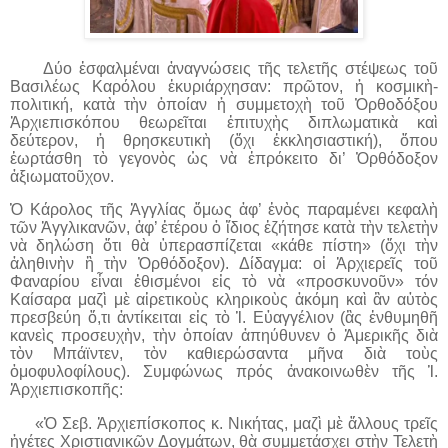
Δύο ἐσφαλμέναι ἀναγνώσεις τῆς τελετῆς στέψεως τοῦ
Βασιλέως Καρόλου ἐκυριάρχησαν: πρῶτον, ἡ κοσμικὴ-
πολιτική, κατὰ τὴν ὁποίαν ἡ συμμετοχὴ τοῦ Ὀρθοδόξου
Ἀρχιεπισκόπου θεωρεῖται ἐπιτυχὴς διπλωματικὰ καὶ
δεύτερον, ἡ θρησκευτικὴ (ὄχι ἐκκλησιαστική), ὅπου
ἑωρτάσθη τὸ γεγονὸς ὡς νὰ ἐπρόκειτο δι’ Ὀρθόδοξον
ἀξιωματοῦχον.
Ὁ Κάρολος τῆς Ἀγγλίας ὅμως ἀφ’ ἑνὸς παραμένει κεφαλὴ
τῶν Ἀγγλικανῶν, ἀφ’ ἑτέρου ὁ ἴδιος ἐζήτησε κατὰ τὴν τελετὴν
νὰ δηλώση ὅτι θὰ ὑπερ­ασπίζεται «κάθε πίστη» (ὄχι τὴν
ἀληθινὴν ἢ τὴν Ὀρθόδοξον). Δίδαγμα: οἱ Ἀρχιερεῖς τοῦ
Φαναρίου εἶναι ἐθισμένοι εἰς τὸ νὰ «προσκυνοῦν» τόν
Καίσαρα μαζὶ μὲ αἱρετικοὺς κληρικοὺς ἀκόμη καὶ ἂν αὐτὸς
πρεσβεύη ὅ,τι ἀντίκειται εἰς τὸ Ἱ. Εὐαγγέλιον (ἂς ἐνθυμηθῆ
κανεὶς προσευχὴν, τὴν ὁποίαν ἀπηύθυνεν ὁ Ἀμερικῆς διὰ
τὸν Μπάϊντεν, τὸν καθιερώσαντα μῆνα διὰ τοὺς
ὁμοφυλοφίλους). Συμφώνως πρός ἀνακοινωθὲν τῆς Ἱ.
Ἀρχιεπισκοπῆς:
«Ὁ Σεβ. Ἀρχιεπίσκοπος κ. Νικήτας, μαζὶ μὲ ἄλλους τρεῖς
ἡγέτες Χριστιανικῶν Δογμάτων, θὰ συμμετάσχει στὴν Τελετὴ