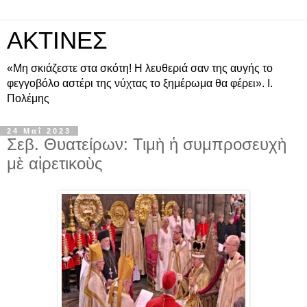
ΑΚΤΙΝΕΣ
«Μη σκιάζεστε στα σκότη! Η λευθεριά σαν της αυγής το
φεγγοβόλο αστέρι της νύχτας το ξημέρωμα θα φέρει». Ι.
Πολέμης
24 Μαΐ 2023
Σεβ. Θυατείρων: Τιμὴ ἡ συμπροσευχὴ
μὲ αἱρετικοὺς