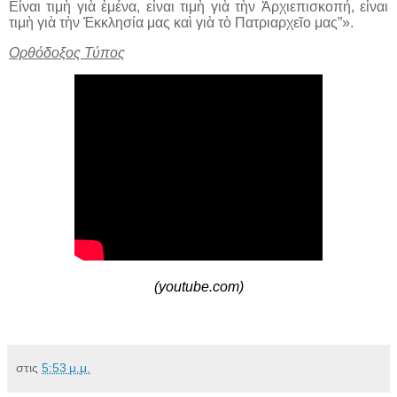
Εἶναι τιμὴ γιὰ ἐμένα, εἶναι τιμὴ γιὰ τὴν Ἀρχιεπισκοπή, εἶναι
τιμὴ γιὰ τὴν Ἐκκλησία μας καὶ γιὰ τὸ Πατριαρχεῖο μας”».
Ορθόδοξος Τύπος
(
youtube.com
)
στις
5:53 μ.μ.